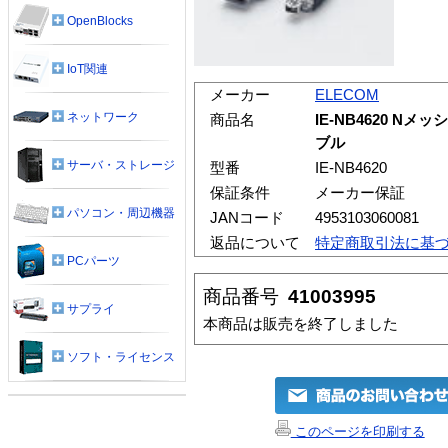
OpenBlocks
IoT関連
メーカー
ELECOM
ネットワーク
商品名
IE-NB4620 N
ブル
サーバ・ストレージ
型番
IE-NB4620
保証条件
メーカー保証
パソコン・周辺機器
JANコード
4953103060081
返品について
特定商取引法に基
PCパーツ
商品番号
41003995
サプライ
本商品は販売を終了しました
ソフト・ライセンス
このページを印刷する