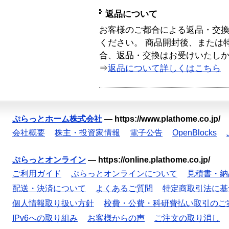
返品について
お客様のご都合による返品・交
ください。 商品開封後、または
合、返品・交換はお受けいたし
⇒
返品について詳しくはこちら
ぷらっとホーム株式会社
—
https://www.plathome.co.jp/
会社概要
株主・投資家情報
電子公告
OpenBlocks
ぷらっとオンライン
—
https://online.plathome.co.jp/
ご利用ガイド
ぷらっとオンラインについて
見積書・納
配送・決済について
よくあるご質問
特定商取引法に基
個人情報取り扱い方針
校費・公費・科研費払い取引のご
IPv6への取り組み
お客様からの声
ご注文の取り消し