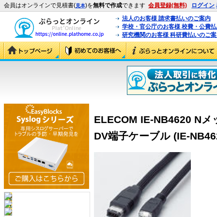
会員はオンラインで見積書(
)を
無料で作成
できます
会員登録(無料)
ログイン
見本
法人のお客様 請求書払いのご案内
学校・官公庁のお客様 校費・公費
研究機関のお客様 科研費払いのご案
ELECOM IE-NB4620
DV端子ケーブル (IE-NB46