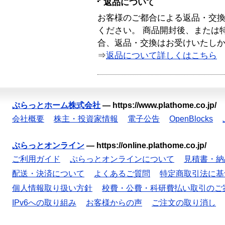
返品について
お客様のご都合による返品・交
ください。 商品開封後、または
合、返品・交換はお受けいたし
⇒
返品について詳しくはこちら
ぷらっとホーム株式会社
—
https://www.plathome.co.jp/
会社概要
株主・投資家情報
電子公告
OpenBlocks
ぷらっとオンライン
—
https://online.plathome.co.jp/
ご利用ガイド
ぷらっとオンラインについて
見積書・納
配送・決済について
よくあるご質問
特定商取引法に基
個人情報取り扱い方針
校費・公費・科研費払い取引のご
IPv6への取り組み
お客様からの声
ご注文の取り消し