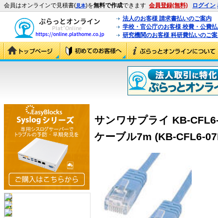
会員はオンラインで見積書(
)を
無料で作成
できます
会員登録(無料)
ログイン
見本
法人のお客様 請求書払いのご案内
学校・官公庁のお客様 校費・公費
研究機関のお客様 科研費払いのご案
サンワサプライ KB-CFL6
ケーブル7m (KB-CFL6-07