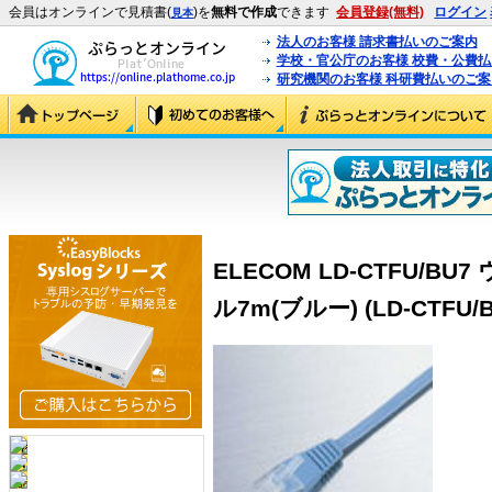
会員はオンラインで見積書(
)を
無料で作成
できます
会員登録(無料)
ログイン
見本
法人のお客様 請求書払いのご案内
学校・官公庁のお客様 校費・公費
研究機関のお客様 科研費払いのご案
ELECOM LD-CTFU/
ル7m(ブルー) (LD-CTFU/B