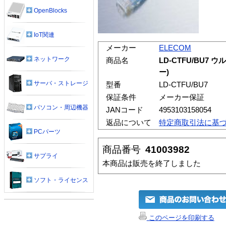
OpenBlocks
IoT関連
メーカー
ELECOM
ネットワーク
商品名
LD-CTFU/BU7
ー)
サーバ・ストレージ
型番
LD-CTFU/BU7
保証条件
メーカー保証
パソコン・周辺機器
JANコード
4953103158054
返品について
特定商取引法に基
PCパーツ
商品番号
41003982
サプライ
本商品は販売を終了しました
ソフト・ライセンス
このページを印刷する