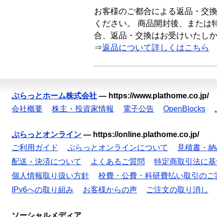
お客様のご都合による返品・交
ください。 商品開封後、または
合、返品・交換はお受けいたし
⇒
返品について詳しくはこちら
ぷらっとホーム株式会社
—
https://www.plathome.co.jp/
会社概要
株主・投資家情報
電子公告
OpenBlocks
ぷらっとオンライン
—
https://online.plathome.co.jp/
ご利用ガイド
ぷらっとオンラインについて
見積書・納
配送・決済について
よくあるご質問
特定商取引法に基
個人情報取り扱い方針
校費・公費・科研費払い取引のご
IPv6への取り組み
お客様からの声
ご注文の取り消し
ソーシャルメディア