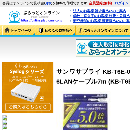
会員はオンラインで見積書(
)を
無料で作成
できます
会員登録(無料)
ログイン
見本
法人のお客様 請求書払いのご案内
学校・官公庁のお客様 校費・公費
研究機関のお客様 科研費払いのご案
サンワサプライ KB-T6E
6LANケーブル7m (KB-T6E