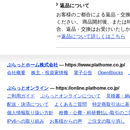
返品について
お客様のご都合による返品・交
ください。 商品開封後、または
合、返品・交換はお受けいたし
⇒
返品について詳しくはこちら
ぷらっとホーム株式会社
—
https://www.plathome.co.jp/
会社概要
株主・投資家情報
電子公告
OpenBlocks
ぷらっとオンライン
—
https://online.plathome.co.jp/
ご利用ガイド
ぷらっとオンラインについて
見積書・納
配送・決済について
よくあるご質問
特定商取引法に基
個人情報取り扱い方針
校費・公費・科研費払い取引のご
IPv6への取り組み
お客様からの声
ご注文の取り消し