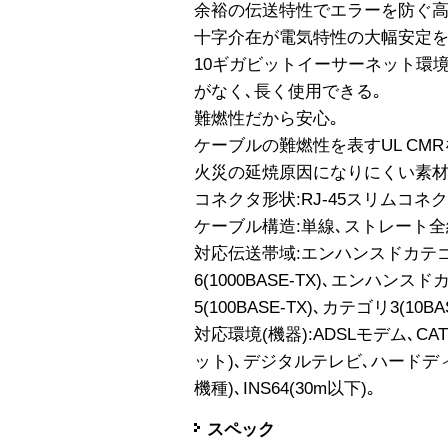
余裕の伝送特性でエラーを防ぐ高
十字介在が電気特性の大幅安定を
10ギガビットイーサーネット環
がなく､長く使用できる｡
難燃性だから安心｡
ケーブルの難燃性を表すUL CMR
火災の延焼原因になりにくい素材
コネクタ形状:RJ-45スリムコネ
ケーブル構造:単線､ストレート全
対応伝送帯域:エンハンスドカテゴリ6
6(1000BASE-TX)､エンハンスド
5(100BASE-TX)､カテゴリ3(10BAS
対応環境(機器):ADSLモデム､C
ット)､デジタルテレビ､ハードディ
機種)､INS64(30m以下)｡
スペック