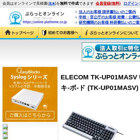
会員はオンラインで見積書(
)を
無料で作成
できます
会員登録(無料)
ログイン
見本
法人のお客様 請求書払いのご案内
学校・官公庁のお客様 校費・公費
研究機関のお客様 科研費払いのご案
ELECOM TK-UP01MA
キ-ボ-ド (TK-UP01MASV)