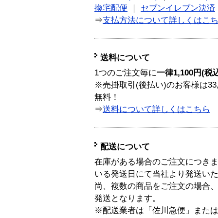
換宅配便
｜
セブンイレブン決済
⇒
支払方法について詳しくはこ
送料について
1つのご注文毎に
一律1,100円(税
※売掛取引(後払い)のお客様は33
無料！
⇒
送料について詳しくはこちら
配送について
在庫がある場合のご注文につき
いる発送日にて当社より発送い
尚、複数の商品をご注文の場合
発送となります。
※配送業者は「佐川急便」また