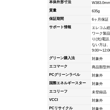
本体外形寸法
W383.0m
質量
635g
保証期間
6ヶ月保証
サポート情報
エレコム総
ワーク製品以外
り(光)電
ない方は、0
9:00〜12:
グリーン購入法
対象外
エコマーク
商品類型
PCグリーンラベル
対象外
国際エネルギースター
対象外
エコリーフ
未登録品
VCCI
対象外
PCリサイクル
対象外