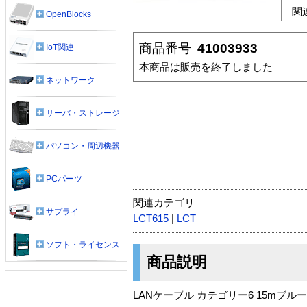
関
OpenBlocks
商品番号
41003933
IoT関連
本商品は販売を終了しました
ネットワーク
サーバ・ストレージ
パソコン・周辺機器
PCパーツ
関連カテゴリ
サプライ
LCT615
|
LCT
ソフト・ライセンス
商品説明
LANケーブル カテゴリー6 15mブルー