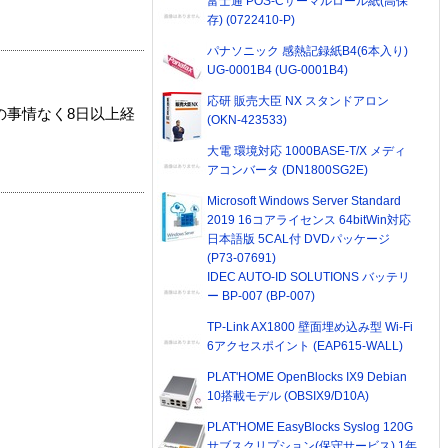
富士通 POS-Cサーマルロール紙(高保
存) (0722410-P)
パナソニック 感熱記録紙B4(6本入り)
UG-0001B4 (UG-0001B4)
応研 販売大臣 NX スタンドアロン
の事情なく8日以上経
(OKN-423533)
大電 環境対応 1000BASE-T/X メディ
アコンバータ (DN1800SG2E)
Microsoft Windows Server Standard
2019 16コアライセンス 64bitWin対応
日本語版 5CAL付 DVDパッケージ
(P73-07691)
IDEC AUTO-ID SOLUTIONS バッテリ
ー BP-007 (BP-007)
TP-Link AX1800 壁面埋め込み型 Wi-Fi
6アクセスポイント (EAP615-WALL)
PLAT'HOME OpenBlocks IX9 Debian
10搭載モデル (OBSIX9/D10A)
PLAT'HOME EasyBlocks Syslog 120G
サブスクリプション(保守サービス) 1年