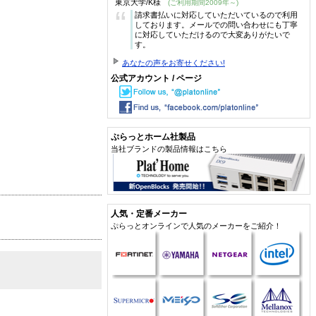
東京大学/K様
(ご利用期間2009年～)
“
請求書払いに対応していただいているので利用
しております。メールでの問い合わせにも丁寧
に対応していただけるので大変ありがたいで
す。
あなたの声をお寄せください!
公式アカウント / ページ
ぷらっとホーム社製品
当社ブランドの製品情報はこちら
人気・定番メーカー
ぷらっとオンラインで人気のメーカーをご紹介！