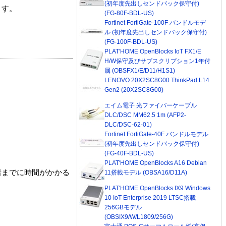
(初年度先出しセンドバック保守付)
ます。
(FG-80F-BDL-US)
Fortinet FortiGate-100F バンドルモデ
ル (初年度先出しセンドバック保守付)
(FG-100F-BDL-US)
PLAT'HOME OpenBlocks IoT FX1/E
H/W保守及びサブスクリプション1年付
属 (OBSFX1/E/D11/H1S1)
LENOVO 20X2SC8G00 ThinkPad L14
Gen2 (20X2SC8G00)
エイム電子 光ファイバーケーブル
DLC/DSC MM62.5 1m (AFP2-
DLC/DSC-62-01)
Fortinet FortiGate-40F バンドルモデル
(初年度先出しセンドバック保守付)
(FG-40F-BDL-US)
PLAT'HOME OpenBlocks A16 Debian
着までに時間がかかる
11搭載モデル (OBSA16/D11A)
PLAT'HOME OpenBlocks IX9 Windows
10 IoT Enterprise 2019 LTSC搭載
256GBモデル
(OBSIX9/W/L1809/256G)