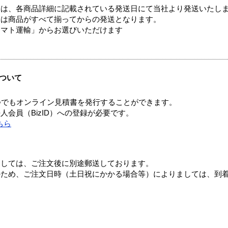
ては、各商品詳細に記載されている発送日にて当社より発送いたし
送は商品がすべて揃ってからの発送となります。
ヤマト運輸」からお選びいただけます
ついて
つでもオンライン見積書を発行することができます。
会員（BizID）への登録が必要です。
ちら
ましては、ご注文後に別途郵送しております。
のため、ご注文日時（土日祝にかかる場合等）によりましては、到