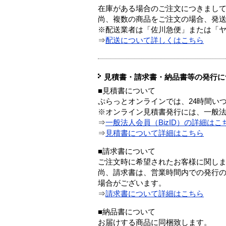
在庫がある場合のご注文につきまし
尚、複数の商品をご注文の場合、発
※配送業者は「佐川急便」または「
⇒
配送について詳しくはこちら
見積書・請求書・納品書等の発行に
■見積書について
ぷらっとオンラインでは、24時間い
※オンライン見積書発行には、一般法人
⇒
一般法人会員（BizID）の詳細はこ
⇒
見積書について詳細はこちら
■請求書について
ご注文時に希望されたお客様に関し
尚、請求書は、営業時間内での発行
場合がございます。
⇒
請求書について詳細はこちら
■納品書について
お届けする商品に同梱致します。