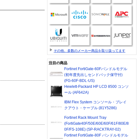
その他、多数のメーカー商品を取り扱ってます
注目の商品
Fortinet FortiGate-60Fバンドルモデル
(初年度先出しセンドバック保守付)
(FG-60F-BDL-US)
Hewlett-Packard HP LCD 8500 コンソ
ール (AF642A)
IBM Flex System コンソール・ブレイ
クアウト・ケーブル (81Y5286)
Fortinet Rack Mount Tray
(FortiGate40F/50E/60E/60F/61F/80E/8
0F/FS-108E) (SP-RACKTRAY-02)
Fortinet FortiGate-80F バンドルモデル