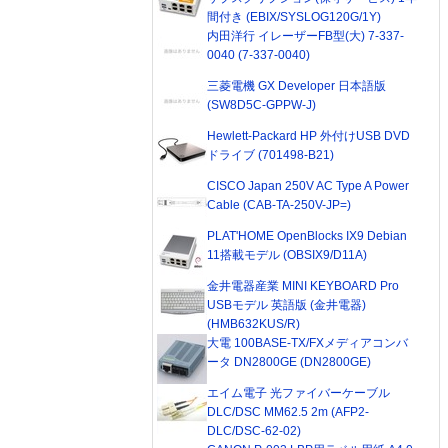
間付き (EBIX/SYSLOG120G/1Y)
内田洋行 イレーザーFB型(大) 7-337-
0040 (7-337-0040)
三菱電機 GX Developer 日本語版
(SW8D5C-GPPW-J)
Hewlett-Packard HP 外付けUSB DVD
ドライブ (701498-B21)
CISCO Japan 250V AC Type A Power
Cable (CAB-TA-250V-JP=)
PLAT'HOME OpenBlocks IX9 Debian
11搭載モデル (OBSIX9/D11A)
金井電器産業 MINI KEYBOARD Pro
USBモデル 英語版 (金井電器)
(HMB632KUS/R)
大電 100BASE-TX/FXメディアコンバ
ータ DN2800GE (DN2800GE)
エイム電子 光ファイバーケーブル
DLC/DSC MM62.5 2m (AFP2-
DLC/DSC-62-02)