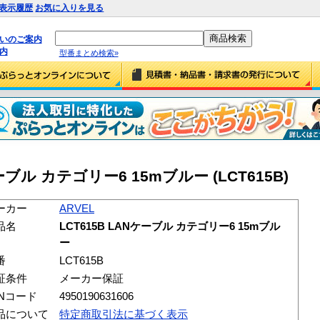
表示履歴
お気に入りを見る
払いのご案内
内
型番まとめ検索»
ケーブル カテゴリー6 15mブルー (LCT615B)
ーカー
ARVEL
品名
LCT615B LANケーブル カテゴリー6 15mブル
ー
番
LCT615B
証条件
メーカー保証
ANコード
4950190631606
品について
特定商取引法に基づく表示