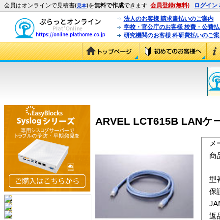
会員はオンラインで見積書(
)を
無料で作成
できます
会員登録(無料)
ログイン
見本
法人のお客様 請求書払いのご案内
学校・官公庁のお客様 校費・公費
研究機関のお客様 科研費払いのご案
ARVEL LCT615B LAN
メ
商
型
保
J
返