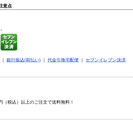
注意点
す。
｜
銀行振込(前払い)
｜
代金引換宅配便
｜
セブンイレブン決済
00円（税込）以上のご注文で送料無料！