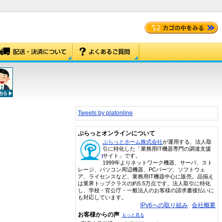
Tweets by platonline
ぷらっとオンラインについて
ぷらっとホーム株式会社
が運用する、法人取
引に特化した「業務用IT機器専門の調達支援
サイト」です。
1999年よりネットワーク機器、サーバ、スト
レージ、パソコン周辺機器、PCパーツ、ソフトウェ
ア、ライセンスなど、業務用IT機器中心に販売。品揃え
は業界トップクラスの約5.5万点です。法人取引に特化
し、学校・官公庁・一般法人のお客様の請求書後払いに
も対応しています。
IPv6への取り組み
会社概要
お客様からの声
もっと見る