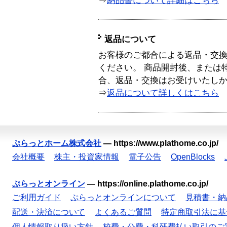
⇒
納品書について詳細はこちら
返品について
お客様のご都合による返品・交
ください。 商品開封後、または
合、返品・交換はお受けいたし
⇒
返品について詳しくはこちら
ぷらっとホーム株式会社
—
https://www.plathome.co.jp/
会社概要
株主・投資家情報
電子公告
OpenBlocks
ぷらっとオンライン
—
https://online.plathome.co.jp/
ご利用ガイド
ぷらっとオンラインについて
見積書・納
配送・決済について
よくあるご質問
特定商取引法に基
個人情報取り扱い方針
校費・公費・科研費払い取引のご