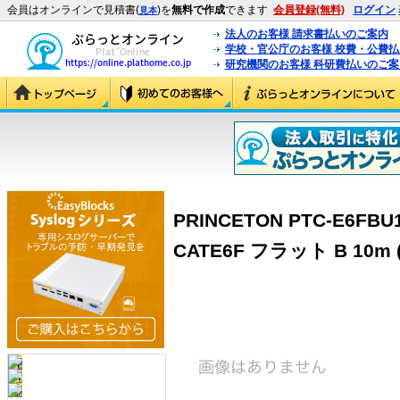
会員はオンラインで見積書(
)を
無料で作成
できます
会員登録(無料)
ログイン
見本
法人のお客様 請求書払いのご案内
学校・官公庁のお客様 校費・公費
研究機関のお客様 科研費払いのご案
PRINCETON PTC-E6F
CATE6F フラット B 10m (