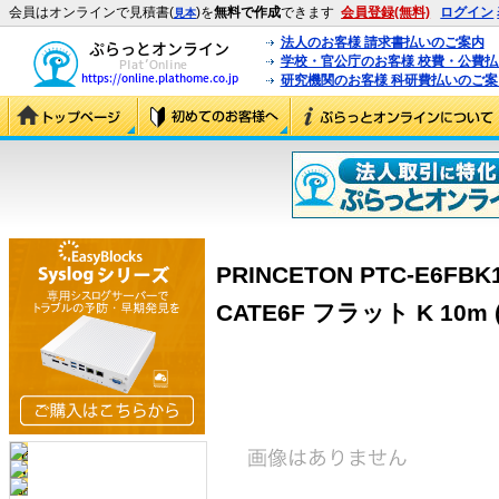
会員はオンラインで見積書(
)を
無料で作成
できます
会員登録(無料)
ログイン
見本
法人のお客様 請求書払いのご案内
学校・官公庁のお客様 校費・公費
研究機関のお客様 科研費払いのご案
PRINCETON PTC-E6F
CATE6F フラット K 10m (