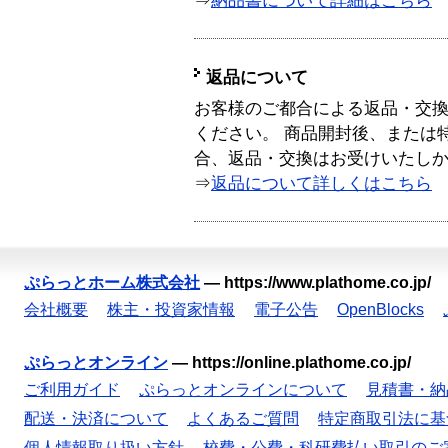
⇒
納品書について詳細はこちら
返品について
お客様のご都合による返品・交
ください。 商品開封後、または
合、返品・交換はお受けいたし
⇒
返品について詳しくはこちら
ぷらっとホーム株式会社
—
https://www.plathome.co.jp/
会社概要
株主・投資家情報
電子公告
OpenBlocks
ぷらっとオンライン
—
https://online.plathome.co.jp/
ご利用ガイド
ぷらっとオンラインについて
見積書・納
配送・決済について
よくあるご質問
特定商取引法に基
個人情報取り扱い方針
校費・公費・科研費払い取引のご