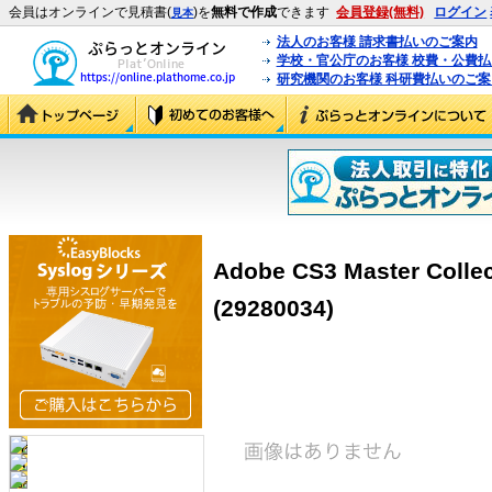
会員はオンラインで見積書(
)を
無料で作成
できます
会員登録(無料)
ログイン
見本
法人のお客様 請求書払いのご案内
学校・官公庁のお客様 校費・公費
研究機関のお客様 科研費払いのご案
Adobe CS3 Master Col
(29280034)