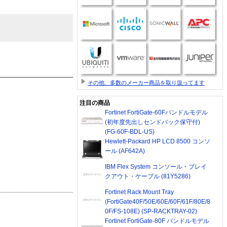
その他、多数のメーカー商品を取り扱ってます
注目の商品
Fortinet FortiGate-60Fバンドルモデル
(初年度先出しセンドバック保守付)
(FG-60F-BDL-US)
Hewlett-Packard HP LCD 8500 コンソ
ール (AF642A)
IBM Flex System コンソール・ブレイ
クアウト・ケーブル (81Y5286)
Fortinet Rack Mount Tray
(FortiGate40F/50E/60E/60F/61F/80E/8
0F/FS-108E) (SP-RACKTRAY-02)
Fortinet FortiGate-80F バンドルモデル