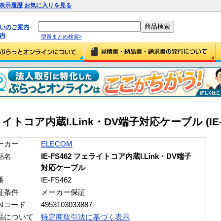
表示履歴
お気に入りを見る
払いのご案内
内
型番まとめ検索»
ェライトコア内蔵I.Link・DV端子対応ケーブル (IE-F
ーカー
ELECOM
品名
IE-FS462 フェライトコア内蔵I.Link・DV端子
対応ケーブル
番
IE-FS462
証条件
メーカー保証
ANコード
4953103033887
品について
特定商取引法に基づく表示