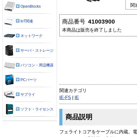
関
OpenBlocks
商品番号
41003900
IoT関連
本商品は販売を終了しました
ネットワーク
サーバ・ストレージ
パソコン・周辺機器
PCパーツ
関連カテゴリ
サプライ
IE-FS
|
IE
ソフト・ライセンス
商品説明
フェライトコアをケーブルに内蔵。電