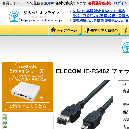
会員はオンラインで見積書(
)を
無料で作成
できます
会員登録(無料)
ログイン
見本
法人のお客様 請求書払いのご案内
学校・官公庁のお客様 校費・公費
研究機関のお客様 科研費払いのご案
ELECOM IE-FS462 フ
メ
商
型
保
J
返