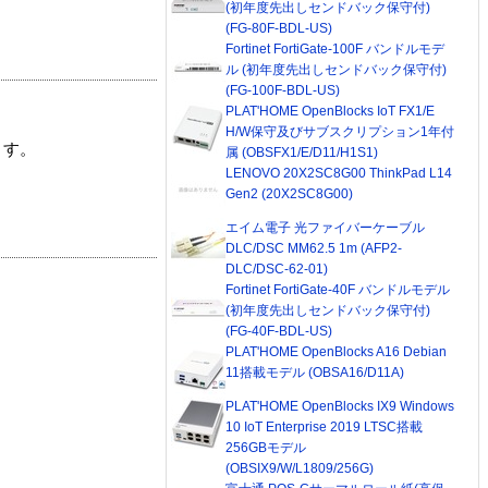
(初年度先出しセンドバック保守付)
(FG-80F-BDL-US)
Fortinet FortiGate-100F バンドルモデ
ル (初年度先出しセンドバック保守付)
(FG-100F-BDL-US)
PLAT'HOME OpenBlocks IoT FX1/E
H/W保守及びサブスクリプション1年付
ます。
属 (OBSFX1/E/D11/H1S1)
LENOVO 20X2SC8G00 ThinkPad L14
Gen2 (20X2SC8G00)
エイム電子 光ファイバーケーブル
DLC/DSC MM62.5 1m (AFP2-
DLC/DSC-62-01)
Fortinet FortiGate-40F バンドルモデル
(初年度先出しセンドバック保守付)
(FG-40F-BDL-US)
PLAT'HOME OpenBlocks A16 Debian
11搭載モデル (OBSA16/D11A)
PLAT'HOME OpenBlocks IX9 Windows
10 IoT Enterprise 2019 LTSC搭載
256GBモデル
(OBSIX9/W/L1809/256G)