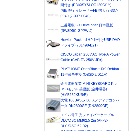
間付き (EBIX/SYSLOG120G/1Y)
内田洋行 イレーザーFB型(大) 7-337-
0040 (7-337-0040)
三菱電機 GX Developer 日本語版
(SW8D5C-GPPW-J)
Hewlett-Packard HP 外付けUSB DVD
ドライブ (701498-B21)
CISCO Japan 250V AC Type A Power
Cable (CAB-TA-250V-JP=)
PLAT'HOME OpenBlocks IX9 Debian
11搭載モデル (OBSIX9/D11A)
金井電器産業 MINI KEYBOARD Pro
USBモデル 英語版 (金井電器)
(HMB632KUS/R)
大電 100BASE-TX/FXメディアコンバ
ータ DN2800GE (DN2800GE)
エイム電子 光ファイバーケーブル
DLC/DSC MM62.5 2m (AFP2-
DLC/DSC-62-02)