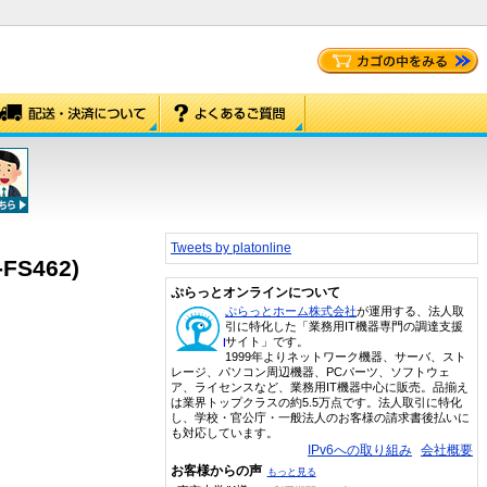
Tweets by platonline
S462)
ぷらっとオンラインについて
ぷらっとホーム株式会社
が運用する、法人取
引に特化した「業務用IT機器専門の調達支援
サイト」です。
1999年よりネットワーク機器、サーバ、スト
レージ、パソコン周辺機器、PCパーツ、ソフトウェ
ア、ライセンスなど、業務用IT機器中心に販売。品揃え
は業界トップクラスの約5.5万点です。法人取引に特化
し、学校・官公庁・一般法人のお客様の請求書後払いに
も対応しています。
IPv6への取り組み
会社概要
お客様からの声
もっと見る