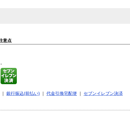
注意点
す。
｜
銀行振込(前払い)
｜
代金引換宅配便
｜
セブンイレブン決済