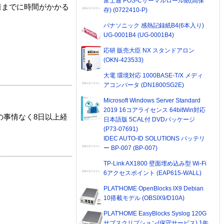
富士通 POS-Cサーマルロール紙(高保
着までに時間がかかる
存) (0722410-P)
パナソニック 感熱記録紙B4(6本入り)
UG-0001B4 (UG-0001B4)
応研 販売大臣 NX スタンドアロン
(OKN-423533)
大電 環境対応 1000BASE-T/X メディ
アコンバータ (DN1800SG2E)
Microsoft Windows Server Standard
2019 16コアライセンス 64bitWin対応
の事情なく8日以上経
日本語版 5CAL付 DVDパッケージ
(P73-07691)
IDEC AUTO-ID SOLUTIONS バッテリ
ー BP-007 (BP-007)
TP-Link AX1800 壁面埋め込み型 Wi-Fi
6アクセスポイント (EAP615-WALL)
PLAT'HOME OpenBlocks IX9 Debian
10搭載モデル (OBSIX9/D10A)
PLAT'HOME EasyBlocks Syslog 120G
サブスクリプション(保守サービス) 1年