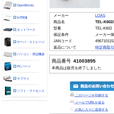
OpenBlocks
メーカー
LOAS
IoT関連
商品名
TEL-K6
型番
TEL-K602
ネットワーク
保証条件
メーカー
JANコード
496710115
サーバ・ストレージ
返品について
特定商取
パソコン・周辺機器
商品番号
41003895
PCパーツ
本商品は販売を終了しました
サプライ
ソフト・ライセンス
このページを印刷する
メールでURLを送る
お気に入りに追加する