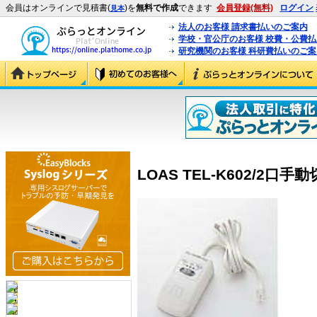
会員はオンラインで見積書(
)を
無料で作成
できます
会員登録(無料)
ログイン
見本
法人のお客様 請求書払いのご案内
学校・官公庁のお客様 校費・公費
研究機関のお客様 科研費払いのご案
LOAS TEL-K602/2口手動