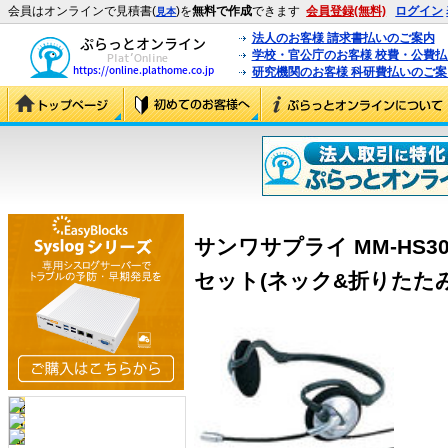
会員はオンラインで見積書(
)を
無料で作成
できます
会員登録(無料)
ログイン
見本
法人のお客様 請求書払いのご案内
学校・官公庁のお客様 校費・公費
研究機関のお客様 科研費払いのご案
サンワサプライ MM-HS3
セット(ネック&折りたたみ式)