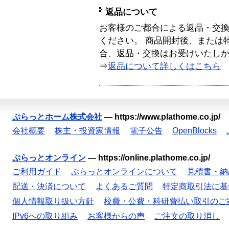
返品について
お客様のご都合による返品・交
ください。 商品開封後、または
合、返品・交換はお受けいたし
⇒
返品について詳しくはこちら
ぷらっとホーム株式会社
—
https://www.plathome.co.jp/
会社概要
株主・投資家情報
電子公告
OpenBlocks
ぷらっとオンライン
—
https://online.plathome.co.jp/
ご利用ガイド
ぷらっとオンラインについて
見積書・納
配送・決済について
よくあるご質問
特定商取引法に基
個人情報取り扱い方針
校費・公費・科研費払い取引のご
IPv6への取り組み
お客様からの声
ご注文の取り消し