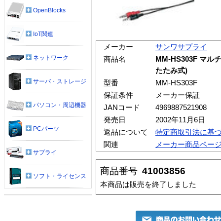
OpenBlocks
IoT関連
メーカー
サンワサプライ
ネットワーク
商品名
MM-HS303F 
たたみ式)
サーバ・ストレージ
型番
MM-HS303F
保証条件
メーカー保証
パソコン・周辺機器
JANコード
4969887521908
発売日
2002年11月6日
PCパーツ
返品について
特定商取引法に基
関連
メーカー商品ペー
サプライ
商品番号
41003856
ソフト・ライセンス
本商品は販売を終了しました