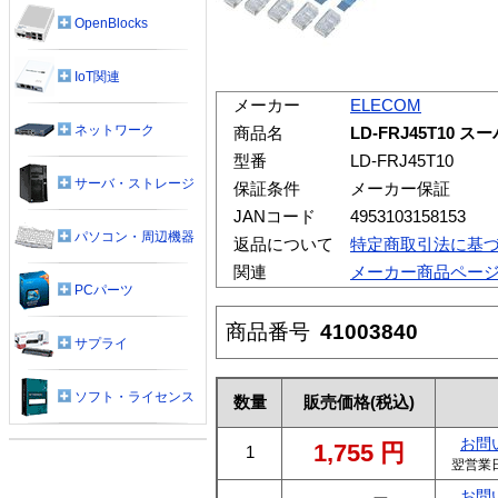
OpenBlocks
IoT関連
メーカー
ELECOM
ネットワーク
商品名
LD-FRJ45T10
型番
LD-FRJ45T10
サーバ・ストレージ
保証条件
メーカー保証
JANコード
4953103158153
パソコン・周辺機器
返品について
特定商取引法に基
関連
メーカー商品ペー
PCパーツ
商品番号
41003840
サプライ
ソフト・ライセンス
数量
販売価格
(税込)
お問
1,755
円
1
翌営業
お問