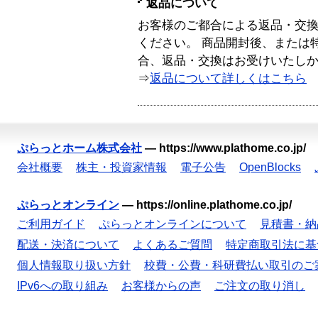
返品について
お客様のご都合による返品・交
ください。 商品開封後、または
合、返品・交換はお受けいたし
⇒
返品について詳しくはこちら
ぷらっとホーム株式会社
—
https://www.plathome.co.jp/
会社概要
株主・投資家情報
電子公告
OpenBlocks
ぷらっとオンライン
—
https://online.plathome.co.jp/
ご利用ガイド
ぷらっとオンラインについて
見積書・納
配送・決済について
よくあるご質問
特定商取引法に基
個人情報取り扱い方針
校費・公費・科研費払い取引のご
IPv6への取り組み
お客様からの声
ご注文の取り消し