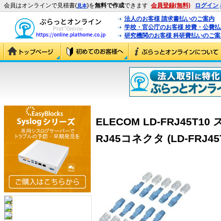
会員はオンラインで見積書(
)を
無料で作成
できます
会員登録(無料)
ログイン
見本
法人のお客様 請求書払いのご案内
学校・官公庁のお客様 校費・公費
研究機関のお客様 科研費払いのご案
ELECOM LD-FRJ45
RJ45コネクタ (LD-FRJ45