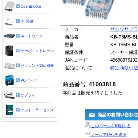
OpenBlocks
IoT関連
メーカー
サンワサプラ
ネットワーク
商品名
KB-T5MS-B
型番
KB-T5MS-BL
サーバ・ストレージ
保証条件
メーカー保証
JANコード
49698875192
パソコン・周辺機器
返品について
特定商取引法
PCパーツ
商品番号
41003818
本商品は販売を終了しました
サプライ
ソフト・ライセンス
このページを印刷する
メールでURLを送る