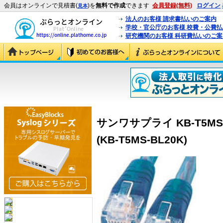
会員はオンラインで見積書(
)を
無料で作成
できます
会員登録(無料)
ログイン
見本
法人のお客様 請求書払いのご案内
学校・官公庁のお客様 校費・公費
研究機関のお客様 科研費払いのご案
サンワサプライ KB-T5MS-
(KB-T5MS-BL20K)