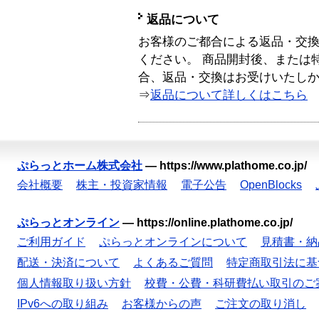
返品について
お客様のご都合による返品・交
ください。 商品開封後、または
合、返品・交換はお受けいたし
⇒
返品について詳しくはこちら
ぷらっとホーム株式会社
—
https://www.plathome.co.jp/
会社概要
株主・投資家情報
電子公告
OpenBlocks
ぷらっとオンライン
—
https://online.plathome.co.jp/
ご利用ガイド
ぷらっとオンラインについて
見積書・納
配送・決済について
よくあるご質問
特定商取引法に基
個人情報取り扱い方針
校費・公費・科研費払い取引のご
IPv6への取り組み
お客様からの声
ご注文の取り消し