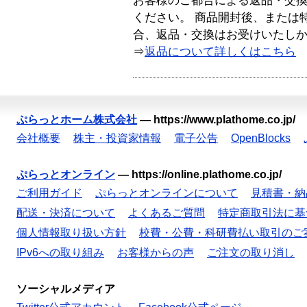
お客様のご都合による返品・交
ください。 商品開封後、または
合、返品・交換はお受けいたし
⇒
返品について詳しくはこちら
ぷらっとホーム株式会社
—
https://www.plathome.co.jp/
会社概要
株主・投資家情報
電子公告
OpenBlocks
ぷらっとオンライン
—
https://online.plathome.co.jp/
ご利用ガイド
ぷらっとオンラインについて
見積書・納
配送・決済について
よくあるご質問
特定商取引法に基
個人情報取り扱い方針
校費・公費・科研費払い取引のご
IPv6への取り組み
お客様からの声
ご注文の取り消し
ソーシャルメディア