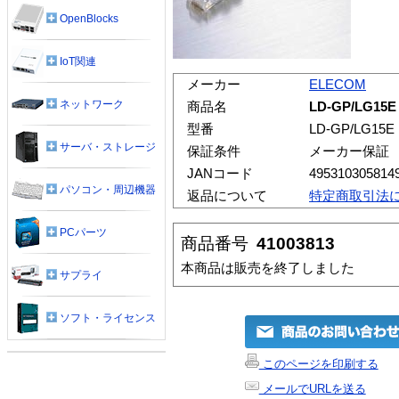
OpenBlocks
IoT関連
メーカー
ELECOM
ネットワーク
商品名
LD-GP/LG
型番
LD-GP/LG15E
サーバ・ストレージ
保証条件
メーカー保証
JANコード
495310305814
パソコン・周辺機器
返品について
特定商取引法
PCパーツ
商品番号
41003813
本商品は販売を終了しました
サプライ
ソフト・ライセンス
このページを印刷する
メールでURLを送る