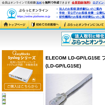
会員はオンラインで見積書(
)を
無料で作成
できます
会員登録(無料)
ログイン
見本
法人のお客様 請求書払いのご案内
学校・官公庁のお客様 校費・公費
研究機関のお客様 科研費払いのご案
ELECOM LD-GP/LG
(LD-GP/LG15E)