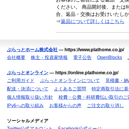
ください。 商品開封後、または
合、返品・交換はお受けいたし
⇒
返品について詳しくはこちら
ぷらっとホーム株式会社
—
https://www.plathome.co.jp/
会社概要
株主・投資家情報
電子公告
OpenBlocks
ぷらっとオンライン
—
https://online.plathome.co.jp/
ご利用ガイド
ぷらっとオンラインについて
見積書・納
配送・決済について
よくあるご質問
特定商取引法に基
個人情報取り扱い方針
校費・公費・科研費払い取引のご
IPv6への取り組み
お客様からの声
ご注文の取り消し
ソーシャルメディア
Twitter公式アカウント
Facebook公式ページ