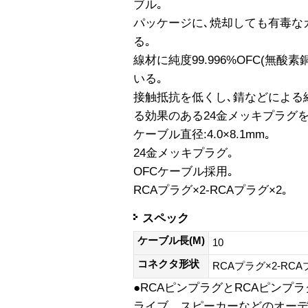
ブル｡
パッケージに､焼却しても有毒な
る｡
線材に純度99.996%OFC(無
いる｡
接触抵抗を低くし､錆などによる
る効果のある24金メッキプラグ
ケーブル直径:4.0×8.1mm｡
24金メッキプラグ｡
OFCケーブル採用｡
RCAプラグ×2-RCAプラグ×2｡
スペック
ケーブル長(M)
10
コネクタ形状
RCAプラグ×2-RCA
●RCAピンプラグとRCAピンプ
ライブ、スピーカーなどのオー