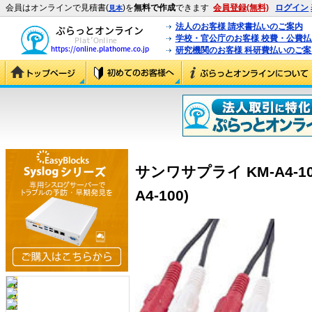
会員はオンラインで見積書(
)を
無料で作成
できます
会員登録(無料)
ログイン
見本
法人のお客様 請求書払いのご案内
学校・官公庁のお客様 校費・公費
研究機関のお客様 科研費払いのご案
サンワサプライ KM-A4-1
A4-100)