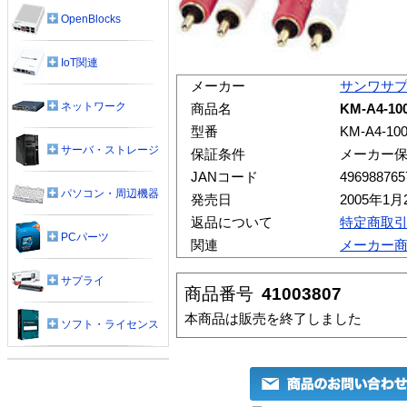
OpenBlocks
IoT関連
メーカー
サンワサ
ネットワーク
商品名
KM-A4-
型番
KM-A4-10
サーバ・ストレージ
保証条件
メーカー
JANコード
496988765
パソコン・周辺機器
発売日
2005年1月
返品について
特定商取
PCパーツ
関連
メーカー
サプライ
商品番号
41003807
本商品は販売を終了しました
ソフト・ライセンス