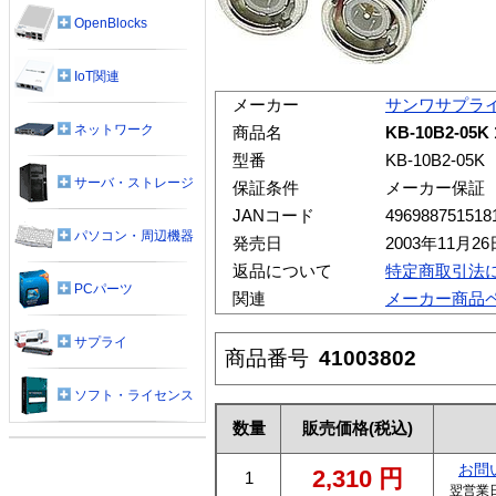
OpenBlocks
IoT関連
メーカー
サンワサプラ
ネットワーク
商品名
KB-10B2-0
型番
KB-10B2-05K
サーバ・ストレージ
保証条件
メーカー保証
JANコード
496988751518
パソコン・周辺機器
発売日
2003年11月26
返品について
特定商取引法
PCパーツ
関連
メーカー商品
サプライ
商品番号
41003802
ソフト・ライセンス
数量
販売価格
(税込)
お問
2,310
円
1
翌営業