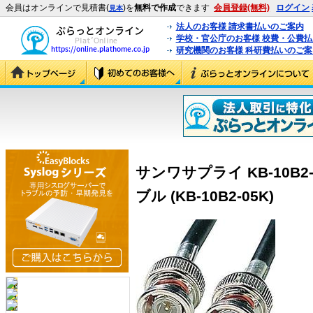
会員はオンラインで見積書(
)を
無料で作成
できます
会員登録(無料)
ログイン
見本
法人のお客様 請求書払いのご案内
学校・官公庁のお客様 校費・公費
研究機関のお客様 科研費払いのご案
サンワサプライ KB-10B2-
ブル (KB-10B2-05K)