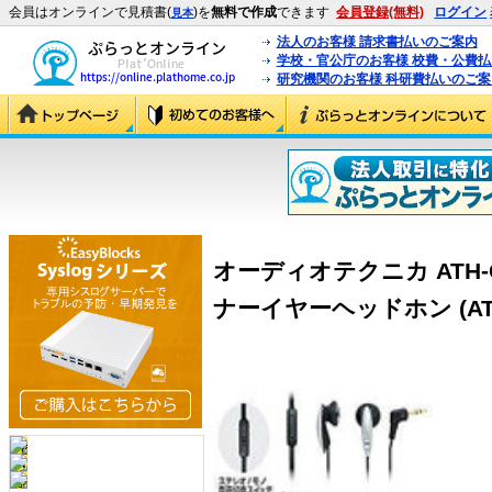
会員はオンラインで見積書(
)を
無料で作成
できます
会員登録(無料)
ログイン
見本
法人のお客様 請求書払いのご案内
学校・官公庁のお客様 校費・公費
研究機関のお客様 科研費払いのご案
オーディオテクニカ ATH-
ナーイヤーヘッドホン (ATH