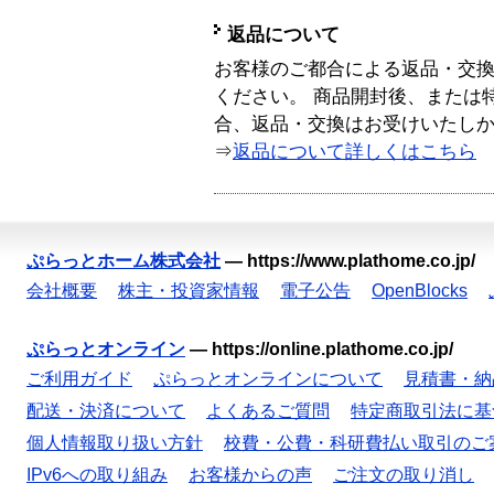
返品について
お客様のご都合による返品・交
ください。 商品開封後、または
合、返品・交換はお受けいたし
⇒
返品について詳しくはこちら
ぷらっとホーム株式会社
—
https://www.plathome.co.jp/
会社概要
株主・投資家情報
電子公告
OpenBlocks
ぷらっとオンライン
—
https://online.plathome.co.jp/
ご利用ガイド
ぷらっとオンラインについて
見積書・納
配送・決済について
よくあるご質問
特定商取引法に基
個人情報取り扱い方針
校費・公費・科研費払い取引のご
IPv6への取り組み
お客様からの声
ご注文の取り消し