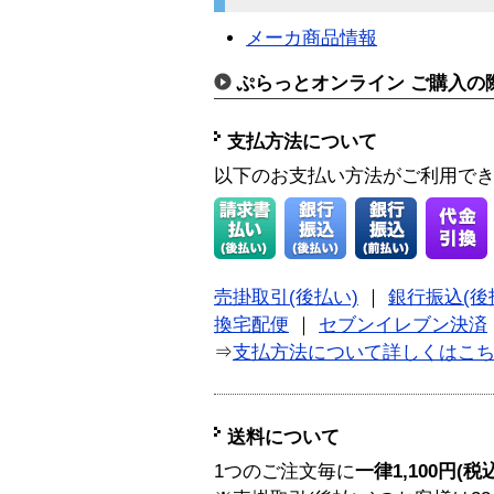
メーカ商品情報
ぷらっとオンライン ご購入の
支払方法について
以下のお支払い方法がご利用で
売掛取引(後払い)
｜
銀行振込(後
換宅配便
｜
セブンイレブン決済
⇒
支払方法について詳しくはこ
送料について
1つのご注文毎に
一律1,100円(税