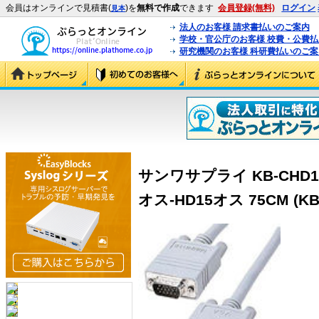
会員はオンラインで見積書(
)を
無料で作成
できます
会員登録(無料)
ログイン
見本
法人のお客様 請求書払いのご案内
学校・官公庁のお客様 校費・公費
研究機関のお客様 科研費払いのご案
サンワサプライ KB-CHD1
オス-HD15オス 75CM (KB