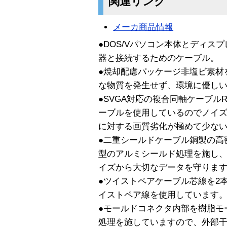
関連リンク
メーカ商品情報
●DOS/Vパソコン本体とディス
器と接続するためのケーブル。
●焼却配慮パッケージ非塩ビ素材
な物質を発生せず、環境に優し
●SVGA対応の複合同軸ケーブル
ーブルを使用しているのでノイ
に対する画質劣化が極めて少な
●二重シールドケーブル銅製の高
型のアルミシールド処理を施し
イズから大切なデータを守りま
●ツイストペアケーブル芯線を2
イストペア線を使用しています
●モールドコネクタ内部を樹脂モ
処理を施していますので、外部