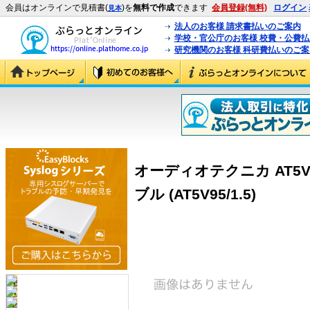
会員はオンラインで見積書(
)を
無料で作成
できます
会員登録(無料)
ログイン
見本
法人のお客様 請求書払いのご案内
学校・官公庁のお客様 校費・公費
研究機関のお客様 科研費払いのご案
オーディオテクニカ AT5V
ブル (AT5V95/1.5)