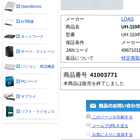
OpenBlocks
メーカー
LOAS
IoT関連
商品名
UH-11
型番
UH-110
ネットワーク
保証条件
メーカー
JANコード
4967101
サーバ・ストレージ
返品について
特定商取
パソコン・周辺機器
商品番号
41003771
PCパーツ
本商品は販売を終了しました
サプライ
ソフト・ライセンス
このページを印刷する
メールでURLを送る
お気に入りに追加する