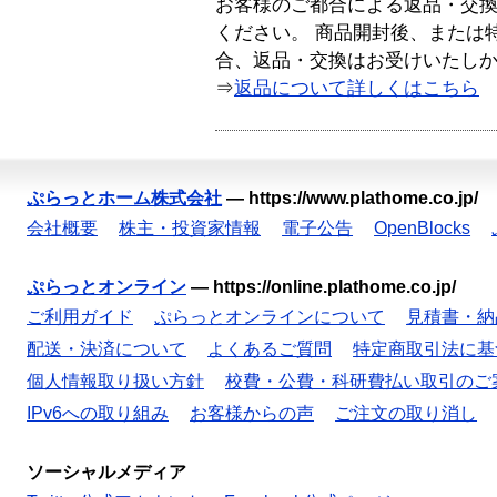
お客様のご都合による返品・交
ください。 商品開封後、または
合、返品・交換はお受けいたし
⇒
返品について詳しくはこちら
ぷらっとホーム株式会社
—
https://www.plathome.co.jp/
会社概要
株主・投資家情報
電子公告
OpenBlocks
ぷらっとオンライン
—
https://online.plathome.co.jp/
ご利用ガイド
ぷらっとオンラインについて
見積書・納
配送・決済について
よくあるご質問
特定商取引法に基
個人情報取り扱い方針
校費・公費・科研費払い取引のご
IPv6への取り組み
お客様からの声
ご注文の取り消し
ソーシャルメディア