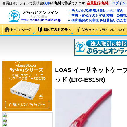
会員はオンラインで見積書(
)を
無料で作成
できます
会員登録(無料)
ログイン
見本
法人のお客様 請求書払いのご案内
学校・官公庁のお客様 校費・公費
研究機関のお客様 科研費払いのご案
LOAS イーサネットケー
ッド (LTC-ES15R)