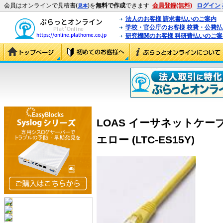
会員はオンラインで見積書(
)を
無料で作成
できます
会員登録(無料)
ログイン
見本
法人のお客様 請求書払いのご案内
学校・官公庁のお客様 校費・公費
研究機関のお客様 科研費払いのご案
LOAS イーサネットケー
エロー (LTC-ES15Y)