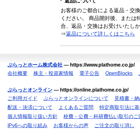
返品について
お客様のご都合による返品・交
ください。 商品開封後、または
合、返品・交換はお受けいたし
⇒
返品について詳しくはこちら
ぷらっとホーム株式会社
—
https://www.plathome.co.jp/
会社概要
株主・投資家情報
電子公告
OpenBlocks
ぷらっとオンライン
—
https://online.plathome.co.jp/
ご利用ガイド
ぷらっとオンラインについて
見積書・納
配送・決済について
よくあるご質問
特定商取引法に基
個人情報取り扱い方針
校費・公費・科研費払い取引のご
IPv6への取り組み
お客様からの声
ご注文の取り消し