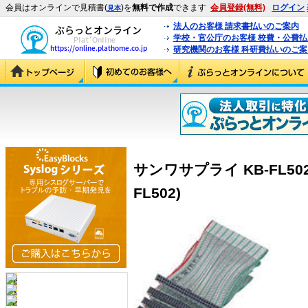
会員はオンラインで見積書(
)を
無料で作成
できます
会員登録(無料)
ログイン
見本
法人のお客様 請求書払いのご案内
学校・官公庁のお客様 校費・公費
研究機関のお客様 科研費払いのご案
サンワサプライ KB-FL50
FL502)