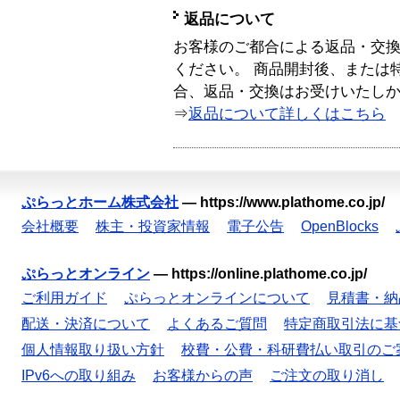
返品について
お客様のご都合による返品・交
ください。 商品開封後、または
合、返品・交換はお受けいたし
⇒
返品について詳しくはこちら
ぷらっとホーム株式会社
—
https://www.plathome.co.jp/
会社概要
株主・投資家情報
電子公告
OpenBlocks
ぷらっとオンライン
—
https://online.plathome.co.jp/
ご利用ガイド
ぷらっとオンラインについて
見積書・納
配送・決済について
よくあるご質問
特定商取引法に基
個人情報取り扱い方針
校費・公費・科研費払い取引のご
IPv6への取り組み
お客様からの声
ご注文の取り消し