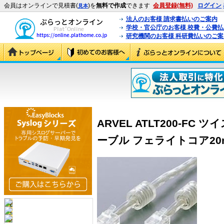
会員はオンラインで見積書(
)を
無料で作成
できます
会員登録(無料)
ログイン
見本
法人のお客様 請求書払いのご案内
学校・官公庁のお客様 校費・公費
研究機関のお客様 科研費払いのご案
ARVEL ATLT200-F
ーブル フェライトコア20m (