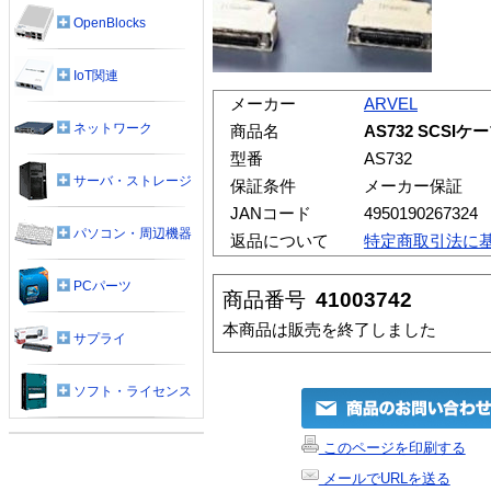
OpenBlocks
IoT関連
メーカー
ARVEL
ネットワーク
商品名
AS732 SCSIケ
型番
AS732
サーバ・ストレージ
保証条件
メーカー保証
JANコード
4950190267324
パソコン・周辺機器
返品について
特定商取引法に
PCパーツ
商品番号
41003742
本商品は販売を終了しました
サプライ
ソフト・ライセンス
このページを印刷する
メールでURLを送る