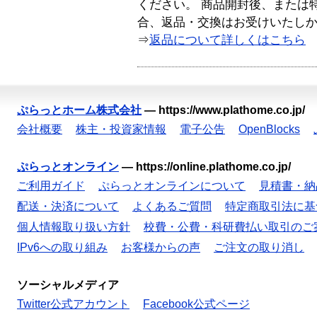
ください。 商品開封後、または
合、返品・交換はお受けいたし
⇒
返品について詳しくはこちら
ぷらっとホーム株式会社
—
https://www.plathome.co.jp/
会社概要
株主・投資家情報
電子公告
OpenBlocks
ぷらっとオンライン
—
https://online.plathome.co.jp/
ご利用ガイド
ぷらっとオンラインについて
見積書・納
配送・決済について
よくあるご質問
特定商取引法に基
個人情報取り扱い方針
校費・公費・科研費払い取引のご
IPv6への取り組み
お客様からの声
ご注文の取り消し
ソーシャルメディア
Twitter公式アカウント
Facebook公式ページ