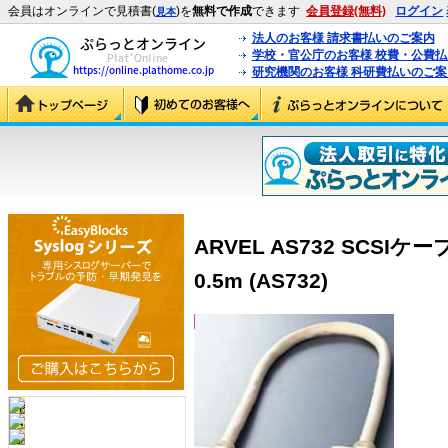
会員はオンラインで見積書(
)を
無料で作成
できます
会員登録(無料)
ログイン
見本
法人のお客様 請求書払いのご案内
学校・官公庁のお客様 校費・公費
研究機関のお客様 科研費払いのご案
ARVEL AS732 SCSIケ
0.5m (AS732)