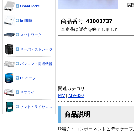
関
OpenBlocks
商品番号
41003737
IoT関連
本商品は販売を終了しました
ネットワーク
サーバ・ストレージ
パソコン・周辺機器
PCパーツ
関連カテゴリ
サプライ
MV
|
MV-820
ソフト・ライセンス
商品説明
D端子・コンポーネントビデオケーブル 