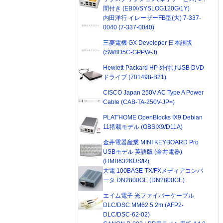
間付き (EBIX/SYSLOG120G/1Y)
内田洋行 イレーザーFB型(大) 7-337-
0040 (7-337-0040)
三菱電機 GX Developer 日本語版
(SW8D5C-GPPW-J)
Hewlett-Packard HP 外付けUSB DVD
ドライブ (701498-B21)
CISCO Japan 250V AC Type A Power
Cable (CAB-TA-250V-JP=)
PLAT'HOME OpenBlocks IX9 Debian
11搭載モデル (OBSIX9/D11A)
金井電器産業 MINI KEYBOARD Pro
USBモデル 英語版 (金井電器)
(HMB632KUS/R)
大電 100BASE-TX/FXメディアコンバ
ータ DN2800GE (DN2800GE)
エイム電子 光ファイバーケーブル
DLC/DSC MM62.5 2m (AFP2-
DLC/DSC-62-02)