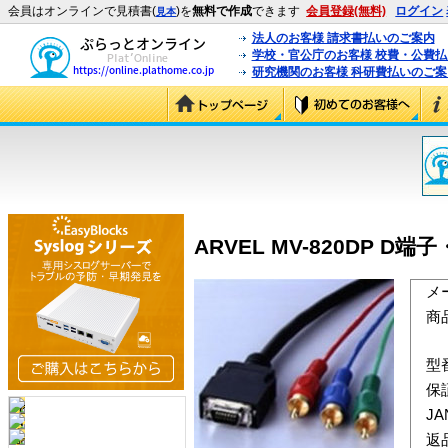
会員はオンラインで見積書(
)を
無料で作成
できます
会員登録(無料)
ログイン
見本
法人のお客様 請求書払いのご案内
学校・官公庁のお客様 校費・公費
研究機関のお客様 科研費払いのご案
ARVEL MV-820DP D
メ
商
型
保
J
返