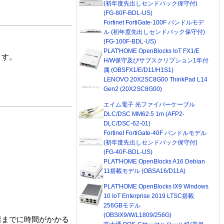
(初年度先出しセンドバック保守付)
(FG-80F-BDL-US)
Fortinet FortiGate-100F バンドルモデ
ル (初年度先出しセンドバック保守付)
(FG-100F-BDL-US)
PLAT'HOME OpenBlocks IoT FX1/E
ます。
H/W保守及びサブスクリプション1年付
属 (OBSFX1/E/D11/H1S1)
LENOVO 20X2SC8G00 ThinkPad L14
Gen2 (20X2SC8G00)
エイム電子 光ファイバーケーブル
DLC/DSC MM62.5 1m (AFP2-
DLC/DSC-62-01)
Fortinet FortiGate-40F バンドルモデル
(初年度先出しセンドバック保守付)
(FG-40F-BDL-US)
PLAT'HOME OpenBlocks A16 Debian
11搭載モデル (OBSA16/D11A)
PLAT'HOME OpenBlocks IX9 Windows
10 IoT Enterprise 2019 LTSC搭載
256GBモデル
(OBSIX9/W/L1809/256G)
着までに時間がかかる