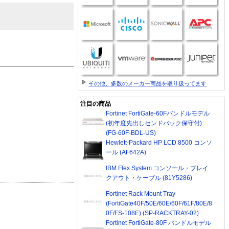
その他、多数のメーカー商品を取り扱ってます
注目の商品
Fortinet FortiGate-60Fバンドルモデル
(初年度先出しセンドバック保守付)
(FG-60F-BDL-US)
Hewlett-Packard HP LCD 8500 コンソ
ール (AF642A)
IBM Flex System コンソール・ブレイ
クアウト・ケーブル (81Y5286)
Fortinet Rack Mount Tray
(FortiGate40F/50E/60E/60F/61F/80E/8
0F/FS-108E) (SP-RACKTRAY-02)
Fortinet FortiGate-80F バンドルモデル