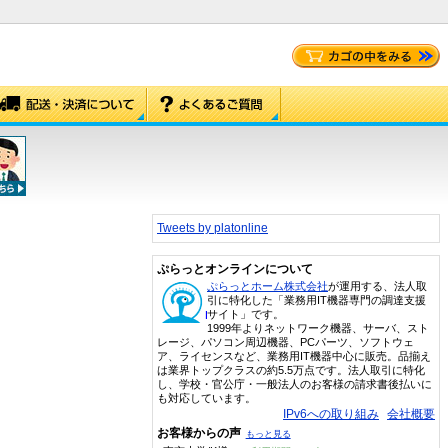
Tweets by platonline
ぷらっとオンラインについて
ぷらっとホーム株式会社
が運用する、法人取
引に特化した「業務用IT機器専門の調達支援
サイト」です。
1999年よりネットワーク機器、サーバ、スト
レージ、パソコン周辺機器、PCパーツ、ソフトウェ
ア、ライセンスなど、業務用IT機器中心に販売。品揃え
は業界トップクラスの約5.5万点です。法人取引に特化
し、学校・官公庁・一般法人のお客様の請求書後払いに
も対応しています。
IPv6への取り組み
会社概要
お客様からの声
もっと見る