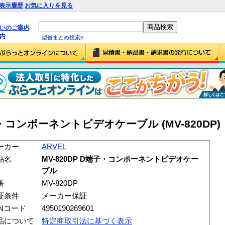
表示履歴
お気に入りを見る
払いのご案内
内
型番まとめ検索»
端子・コンポーネントビデオケーブル (MV-820DP)
ーカー
ARVEL
品名
MV-820DP D端子・コンポーネントビデオケー
ブル
番
MV-820DP
証条件
メーカー保証
ANコード
4950190269601
品について
特定商取引法に基づく表示