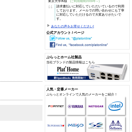
東京大学/K様
(ご利用期間2009年～)
“
請求書払いに対応していただいているので利用
しております。メールでの問い合わせにも丁寧
に対応していただけるので大変ありがたいで
す。
あなたの声をお寄せください!
公式アカウント / ページ
ぷらっとホーム社製品
当社ブランドの製品情報はこちら
人気・定番メーカー
ぷらっとオンラインで人気のメーカーをご紹介！