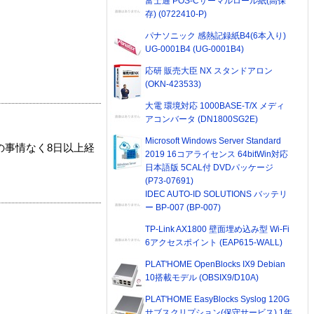
富士通 POS-Cサーマルロール紙(高保
存) (0722410-P)
パナソニック 感熱記録紙B4(6本入り)
UG-0001B4 (UG-0001B4)
応研 販売大臣 NX スタンドアロン
(OKN-423533)
大電 環境対応 1000BASE-T/X メディ
アコンバータ (DN1800SG2E)
Microsoft Windows Server Standard
の事情なく8日以上経
2019 16コアライセンス 64bitWin対応
日本語版 5CAL付 DVDパッケージ
(P73-07691)
IDEC AUTO-ID SOLUTIONS バッテリ
ー BP-007 (BP-007)
TP-Link AX1800 壁面埋め込み型 Wi-Fi
6アクセスポイント (EAP615-WALL)
PLAT'HOME OpenBlocks IX9 Debian
10搭載モデル (OBSIX9/D10A)
PLAT'HOME EasyBlocks Syslog 120G
サブスクリプション(保守サービス) 1年