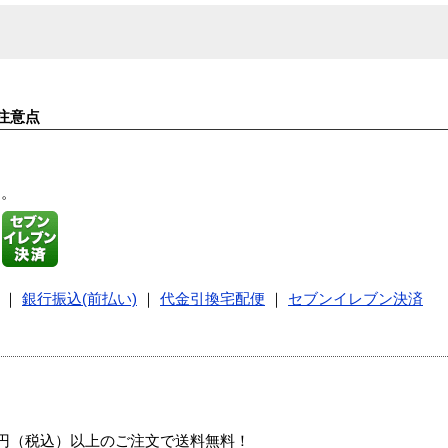
注意点
す。
｜
銀行振込(前払い)
｜
代金引換宅配便
｜
セブンイレブン決済
00円（税込）以上のご注文で送料無料！