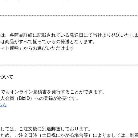
ては、各商品詳細に記載されている発送日にて当社より発送いたし
送は商品がすべて揃ってからの発送となります。
ヤマト運輸」からお選びいただけます
ついて
つでもオンライン見積書を発行することができます。
会員（BizID）への登録が必要です。
ちら
ましては、ご注文後に別途郵送しております。
のため、ご注文日時（土日祝にかかる場合等）によりましては、到