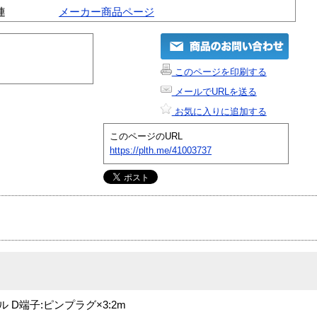
連
メーカー商品ページ
このページを印刷する
メールでURLを送る
お気に入りに追加する
このページのURL
https://plth.me/41003737
D端子:ピンプラグ×3:2m