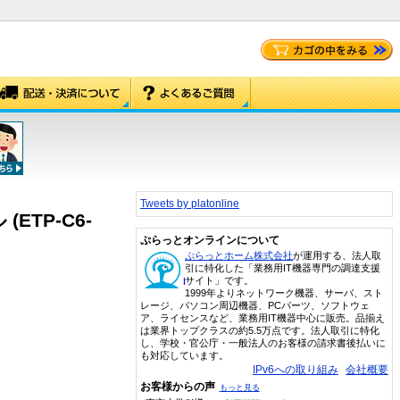
Tweets by platonline
ETP-C6-
ぷらっとオンラインについて
ぷらっとホーム株式会社
が運用する、法人取
引に特化した「業務用IT機器専門の調達支援
サイト」です。
1999年よりネットワーク機器、サーバ、スト
レージ、パソコン周辺機器、PCパーツ、ソフトウェ
ア、ライセンスなど、業務用IT機器中心に販売。品揃え
は業界トップクラスの約5.5万点です。法人取引に特化
し、学校・官公庁・一般法人のお客様の請求書後払いに
も対応しています。
IPv6への取り組み
会社概要
お客様からの声
もっと見る