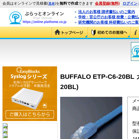
会員はオンラインで見積書(
)を
無料で作成
できます
会員登録(無料)
ログイン
見本
法人のお客様 請求書払いのご案内
学校・官公庁のお客様 校費・公費
研究機関のお客様 科研費払いのご案
BUFFALO ETP-C6-20
20BL)
メ
商
型
保
J