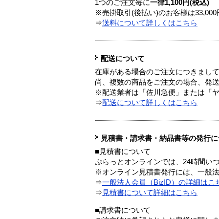
1つのご注文毎に
一律1,100円(税込)
※売掛取引(後払い)のお客様は33,0
⇒
送料について詳しくはこちら
配送について
在庫がある場合のご注文につきまし
尚、複数の商品をご注文の場合、発
※配送業者は「佐川急便」または「
⇒
配送について詳しくはこちら
見積書・請求書・納品書等の発行に
■見積書について
ぷらっとオンラインでは、24時間い
※オンライン見積書発行には、一般法人
⇒
一般法人会員（BizID）の詳細はこ
⇒
見積書について詳細はこちら
■請求書について