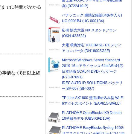
富士通 POS-Cサーマルロール紙(高保
存) (0722410-P)
着までに時間がかかる
パナソニック 感熱記録紙B4(6本入り)
UG-0001B4 (UG-0001B4)
応研 販売大臣 NX スタンドアロン
(OKN-423533)
大電 環境対応 1000BASE-T/X メディ
アコンバータ (DN1800SG2E)
Microsoft Windows Server Standard
2019 16コアライセンス 64bitWin対応
日本語版 5CAL付 DVDパッケージ
の事情なく8日以上経
(P73-07691)
IDEC AUTO-ID SOLUTIONS バッテリ
ー BP-007 (BP-007)
TP-Link AX1800 壁面埋め込み型 Wi-Fi
6アクセスポイント (EAP615-WALL)
PLAT'HOME OpenBlocks IX9 Debian
10搭載モデル (OBSIX9/D10A)
PLAT'HOME EasyBlocks Syslog 120G
サブスクリプション(保守サービス) 1年