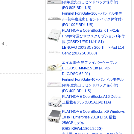
(初年度先出しセンドバック保守付)
(FG-80F-BDL-US)
Fortinet FortiGate-100F バンドルモデ
ル (初年度先出しセンドバック保守付)
(FG-100F-BDL-US)
PLAT'HOME OpenBlocks IoT FX1/E
H/W保守及びサブスクリプション1年付
属 (OBSFX1/E/D11/H1S1)
ます。
LENOVO 20X2SC8G00 ThinkPad L14
Gen2 (20X2SC8G00)
エイム電子 光ファイバーケーブル
DLC/DSC MM62.5 1m (AFP2-
DLC/DSC-62-01)
Fortinet FortiGate-40F バンドルモデル
(初年度先出しセンドバック保守付)
(FG-40F-BDL-US)
PLAT'HOME OpenBlocks A16 Debian
11搭載モデル (OBSA16/D11A)
PLAT'HOME OpenBlocks IX9 Windows
10 IoT Enterprise 2019 LTSC搭載
256GBモデル
(OBSIX9/W/L1809/256G)