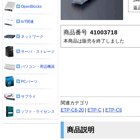
OpenBlocks
返
IoT関連
商品番号
41003718
ネットワーク
本商品は販売を終了しました
サーバ・ストレージ
パソコン・周辺機器
PCパーツ
サプライ
関連カテゴリ
ETP-C6-20
|
ETP-C
|
ETP-C6
ソフト・ライセンス
商品説明