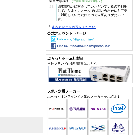
東京大学/K様
(ご利用期間2009年～)
“
請求書払いに対応していただいているので利用
しております。メールでの問い合わせにも丁寧
に対応していただけるので大変ありがたいで
す。
あなたの声をお寄せください!
公式アカウント / ページ
ぷらっとホーム社製品
当社ブランドの製品情報はこちら
人気・定番メーカー
ぷらっとオンラインで人気のメーカーをご紹介！