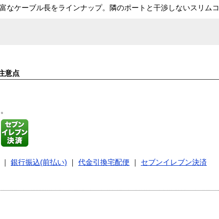
適。豊富なケーブル長をラインナップ。隣のポートと干渉しないスリム
注意点
す。
｜
銀行振込(前払い)
｜
代金引換宅配便
｜
セブンイレブン決済