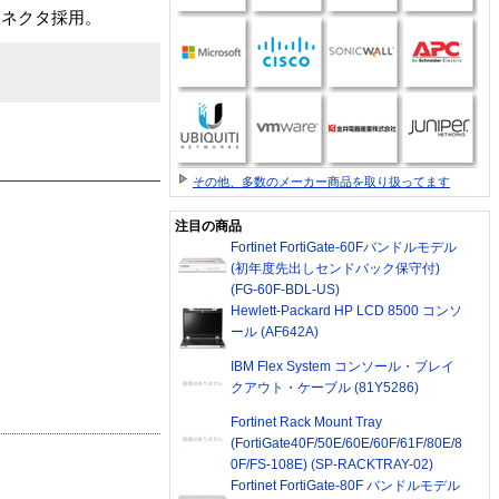
コネクタ採用。
その他、多数のメーカー商品を取り扱ってます
注目の商品
Fortinet FortiGate-60Fバンドルモデル
(初年度先出しセンドバック保守付)
(FG-60F-BDL-US)
Hewlett-Packard HP LCD 8500 コンソ
ール (AF642A)
IBM Flex System コンソール・ブレイ
クアウト・ケーブル (81Y5286)
Fortinet Rack Mount Tray
(FortiGate40F/50E/60E/60F/61F/80E/8
0F/FS-108E) (SP-RACKTRAY-02)
Fortinet FortiGate-80F バンドルモデル