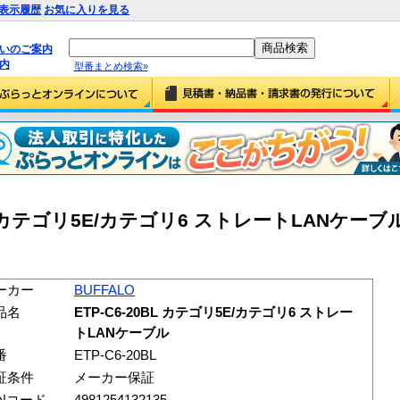
表示履歴
お気に入りを見る
払いのご案内
内
型番まとめ検索»
BL カテゴリ5E/カテゴリ6 ストレートLANケーブル (
ーカー
BUFFALO
品名
ETP-C6-20BL カテゴリ5E/カテゴリ6 ストレー
トLANケーブル
番
ETP-C6-20BL
証条件
メーカー保証
ANコード
4981254132135