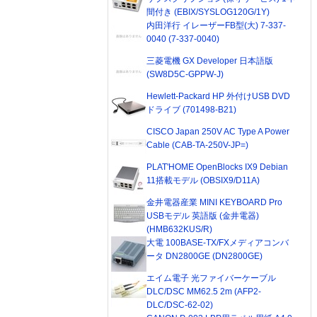
間付き (EBIX/SYSLOG120G/1Y)
内田洋行 イレーザーFB型(大) 7-337-
0040 (7-337-0040)
三菱電機 GX Developer 日本語版
(SW8D5C-GPPW-J)
Hewlett-Packard HP 外付けUSB DVD
ドライブ (701498-B21)
CISCO Japan 250V AC Type A Power
Cable (CAB-TA-250V-JP=)
PLAT'HOME OpenBlocks IX9 Debian
11搭載モデル (OBSIX9/D11A)
金井電器産業 MINI KEYBOARD Pro
USBモデル 英語版 (金井電器)
(HMB632KUS/R)
大電 100BASE-TX/FXメディアコンバ
ータ DN2800GE (DN2800GE)
エイム電子 光ファイバーケーブル
DLC/DSC MM62.5 2m (AFP2-
DLC/DSC-62-02)