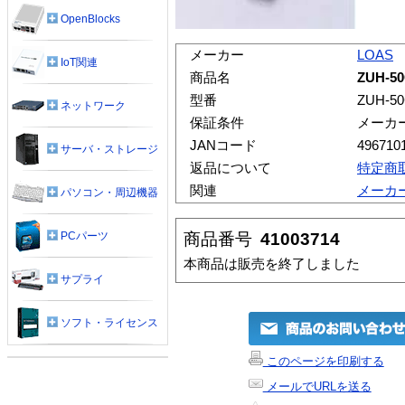
OpenBlocks
メーカー
LOAS
IoT関連
商品名
ZUH-5
型番
ZUH-5
ネットワーク
保証条件
メーカ
JANコード
496710
サーバ・ストレージ
返品について
特定商
関連
メーカ
パソコン・周辺機器
商品番号
41003714
PCパーツ
本商品は販売を終了しました
サプライ
ソフト・ライセンス
このページを印刷する
メールでURLを送る