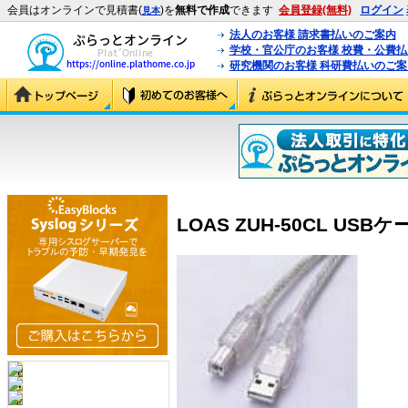
会員はオンラインで見積書(
)を
無料で作成
できます
会員登録(無料)
ログイン
見本
法人のお客様 請求書払いのご案内
学校・官公庁のお客様 校費・公費
研究機関のお客様 科研費払いのご案
LOAS ZUH-50CL USBケー