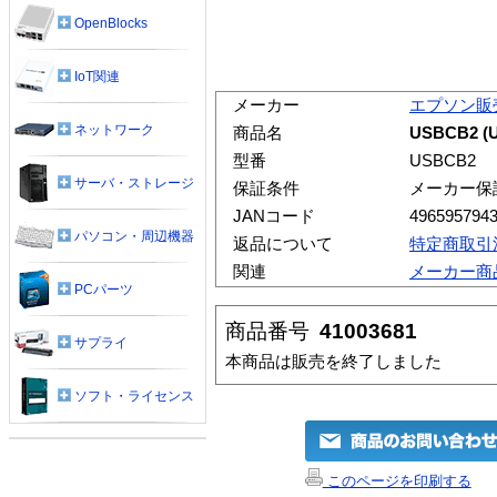
OpenBlocks
IoT関連
メーカー
エプソン販
ネットワーク
商品名
USBCB2 (
型番
USBCB2
サーバ・ストレージ
保証条件
メーカー保
JANコード
496595794
パソコン・周辺機器
返品について
特定商取引
関連
メーカー商
PCパーツ
商品番号
41003681
サプライ
本商品は販売を終了しました
ソフト・ライセンス
このページを印刷する