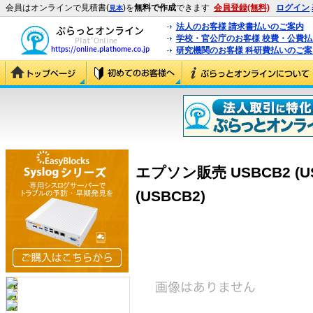
会員はオンラインで見積書(
)を
無料で作成
できます
会員登録(無料)
ログイン
見本
法人のお客様 請求書払いのご案内
学校・官公庁のお客様 校費・公費
研究機関のお客様 科研費払いのご案
エプソン販売 USBCB2 (US
(USBCB2)