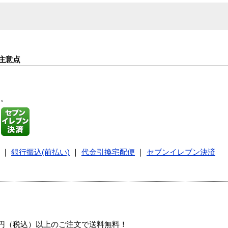
注意点
す。
｜
銀行振込(前払い)
｜
代金引換宅配便
｜
セブンイレブン決済
00円（税込）以上のご注文で送料無料！