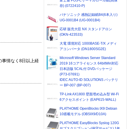
富士通 POS-Cサーマルロール紙(高保
存) (0722410-P)
パナソニック 感熱記録紙B4(6本入り)
UG-0001B4 (UG-0001B4)
応研 販売大臣 NX スタンドアロン
(OKN-423533)
大電 環境対応 1000BASE-T/X メディ
アコンバータ (DN1800SG2E)
Microsoft Windows Server Standard
の事情なく8日以上経
2019 16コアライセンス 64bitWin対応
日本語版 5CAL付 DVDパッケージ
(P73-07691)
IDEC AUTO-ID SOLUTIONS バッテリ
ー BP-007 (BP-007)
TP-Link AX1800 壁面埋め込み型 Wi-Fi
6アクセスポイント (EAP615-WALL)
PLAT'HOME OpenBlocks IX9 Debian
10搭載モデル (OBSIX9/D10A)
PLAT'HOME EasyBlocks Syslog 120G
サブスクリプション(保守サービス) 1年