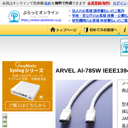
会員はオンラインで見積書(
)を
無料で作成
できます
会員登録(無料)
ログイン
見本
法人のお客様 請求書払いのご案内
学校・官公庁のお客様 校費・公費
研究機関のお客様 科研費払いのご案
ARVEL AI-785W IEEE1
メ
商
型
保
J
返