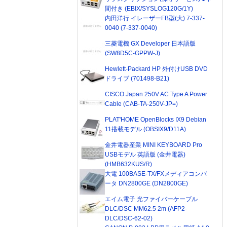
間付き (EBIX/SYSLOG120G/1Y)
内田洋行 イレーザーFB型(大) 7-337-
0040 (7-337-0040)
三菱電機 GX Developer 日本語版
(SW8D5C-GPPW-J)
Hewlett-Packard HP 外付けUSB DVD
ドライブ (701498-B21)
CISCO Japan 250V AC Type A Power
Cable (CAB-TA-250V-JP=)
PLAT'HOME OpenBlocks IX9 Debian
11搭載モデル (OBSIX9/D11A)
金井電器産業 MINI KEYBOARD Pro
USBモデル 英語版 (金井電器)
(HMB632KUS/R)
大電 100BASE-TX/FXメディアコンバ
ータ DN2800GE (DN2800GE)
エイム電子 光ファイバーケーブル
DLC/DSC MM62.5 2m (AFP2-
DLC/DSC-62-02)