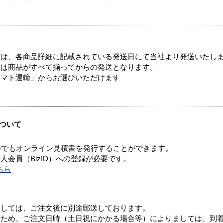
ては、各商品詳細に記載されている発送日にて当社より発送いたし
送は商品がすべて揃ってからの発送となります。
ヤマト運輸」からお選びいただけます
ついて
つでもオンライン見積書を発行することができます。
会員（BizID）への登録が必要です。
ちら
ましては、ご注文後に別途郵送しております。
のため、ご注文日時（土日祝にかかる場合等）によりましては、到