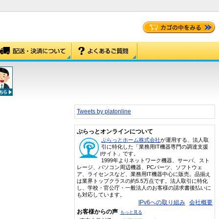
Tweets by platonline
ぷらっとオンラインについて
ぷらっとホーム株式会社
が運用する、法人取
引に特化した「業務用IT機器専門の調達支援
サイト」です。
1999年よりネットワーク機器、サーバ、スト
レージ、パソコン周辺機器、PCパーツ、ソフトウェ
ア、ライセンスなど、業務用IT機器中心に販売。品揃え
は業界トップクラスの約5.5万点です。法人取引に特化
し、学校・官公庁・一般法人のお客様の請求書後払いに
も対応しています。
IPv6への取り組み
会社概要
お客様からの声
もっと見る