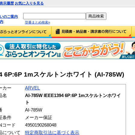
表示履歴
お気に入りを見る
払いのご案内
内
型番まとめ検索»
394 6P:6P 1mスケルトンホワイト (AI-785W)
ーカー
ARVEL
品名
AI-785W IEEE1394 6P:6P 1mスケルトンホワイ
ト
番
AI-785W
証条件
メーカー保証
ANコード
4950190268048
品について
特定商取引法に基づく表示