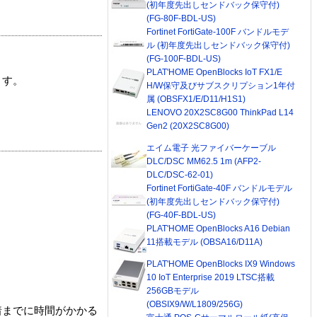
(初年度先出しセンドバック保守付)
(FG-80F-BDL-US)
Fortinet FortiGate-100F バンドルモデ
ル (初年度先出しセンドバック保守付)
(FG-100F-BDL-US)
PLAT'HOME OpenBlocks IoT FX1/E
ます。
H/W保守及びサブスクリプション1年付
属 (OBSFX1/E/D11/H1S1)
LENOVO 20X2SC8G00 ThinkPad L14
Gen2 (20X2SC8G00)
エイム電子 光ファイバーケーブル
DLC/DSC MM62.5 1m (AFP2-
DLC/DSC-62-01)
Fortinet FortiGate-40F バンドルモデル
(初年度先出しセンドバック保守付)
(FG-40F-BDL-US)
PLAT'HOME OpenBlocks A16 Debian
11搭載モデル (OBSA16/D11A)
PLAT'HOME OpenBlocks IX9 Windows
10 IoT Enterprise 2019 LTSC搭載
256GBモデル
(OBSIX9/W/L1809/256G)
着までに時間がかかる