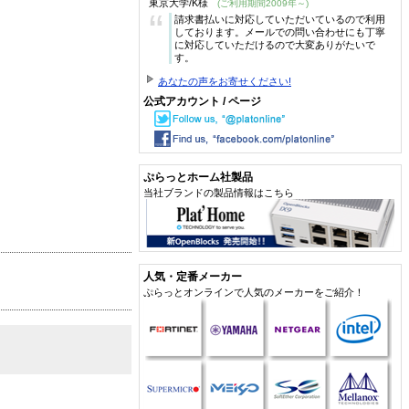
東京大学/K様
(ご利用期間2009年～)
“
請求書払いに対応していただいているので利用
しております。メールでの問い合わせにも丁寧
に対応していただけるので大変ありがたいで
す。
あなたの声をお寄せください!
公式アカウント / ページ
ぷらっとホーム社製品
当社ブランドの製品情報はこちら
人気・定番メーカー
ぷらっとオンラインで人気のメーカーをご紹介！