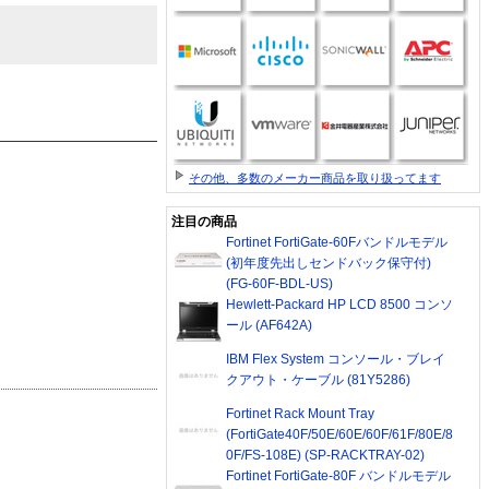
その他、多数のメーカー商品を取り扱ってます
注目の商品
Fortinet FortiGate-60Fバンドルモデル
(初年度先出しセンドバック保守付)
(FG-60F-BDL-US)
Hewlett-Packard HP LCD 8500 コンソ
ール (AF642A)
IBM Flex System コンソール・ブレイ
クアウト・ケーブル (81Y5286)
Fortinet Rack Mount Tray
(FortiGate40F/50E/60E/60F/61F/80E/8
0F/FS-108E) (SP-RACKTRAY-02)
Fortinet FortiGate-80F バンドルモデル