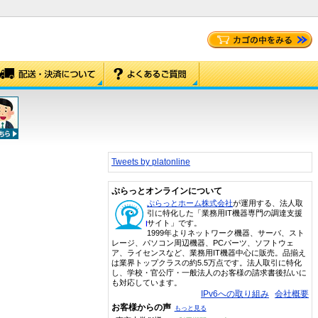
Tweets by platonline
ぷらっとオンラインについて
ぷらっとホーム株式会社
が運用する、法人取
引に特化した「業務用IT機器専門の調達支援
サイト」です。
1999年よりネットワーク機器、サーバ、スト
レージ、パソコン周辺機器、PCパーツ、ソフトウェ
ア、ライセンスなど、業務用IT機器中心に販売。品揃え
は業界トップクラスの約5.5万点です。法人取引に特化
し、学校・官公庁・一般法人のお客様の請求書後払いに
も対応しています。
IPv6への取り組み
会社概要
お客様からの声
もっと見る