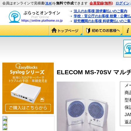
会員はオンラインで見積書(
)を
無料で作成
できます
会員登録(無料)
ログイン
見本
法人のお客様 請求書払いのご案内
学校・官公庁のお客様 校費・公費
研究機関のお客様 科研費払いのご案
ELECOM MS-70SV マ
メ
商
型
保
J
返