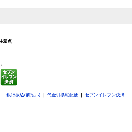
注意点
す。
｜
銀行振込(前払い)
｜
代金引換宅配便
｜
セブンイレブン決済