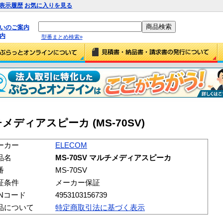
表示履歴
お気に入りを見る
払いのご案内
内
型番まとめ検索»
ルチメディアスピーカ (MS-70SV)
ーカー
ELECOM
品名
MS-70SV マルチメディアスピーカ
番
MS-70SV
証条件
メーカー保証
ANコード
4953103156739
品について
特定商取引法に基づく表示