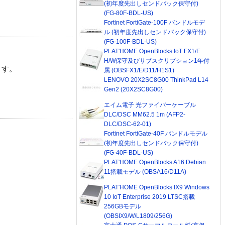
(初年度先出しセンドバック保守付)
(FG-80F-BDL-US)
Fortinet FortiGate-100F バンドルモデ
ル (初年度先出しセンドバック保守付)
(FG-100F-BDL-US)
PLAT'HOME OpenBlocks IoT FX1/E
H/W保守及びサブスクリプション1年付
ます。
属 (OBSFX1/E/D11/H1S1)
LENOVO 20X2SC8G00 ThinkPad L14
Gen2 (20X2SC8G00)
エイム電子 光ファイバーケーブル
DLC/DSC MM62.5 1m (AFP2-
DLC/DSC-62-01)
Fortinet FortiGate-40F バンドルモデル
(初年度先出しセンドバック保守付)
(FG-40F-BDL-US)
PLAT'HOME OpenBlocks A16 Debian
11搭載モデル (OBSA16/D11A)
PLAT'HOME OpenBlocks IX9 Windows
10 IoT Enterprise 2019 LTSC搭載
256GBモデル
(OBSIX9/W/L1809/256G)