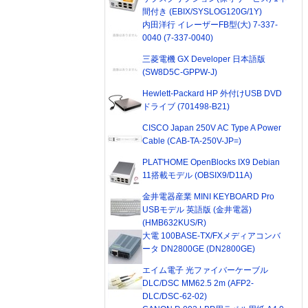
間付き (EBIX/SYSLOG120G/1Y)
内田洋行 イレーザーFB型(大) 7-337-
0040 (7-337-0040)
三菱電機 GX Developer 日本語版
(SW8D5C-GPPW-J)
Hewlett-Packard HP 外付けUSB DVD
ドライブ (701498-B21)
CISCO Japan 250V AC Type A Power
Cable (CAB-TA-250V-JP=)
PLAT'HOME OpenBlocks IX9 Debian
11搭載モデル (OBSIX9/D11A)
金井電器産業 MINI KEYBOARD Pro
USBモデル 英語版 (金井電器)
(HMB632KUS/R)
大電 100BASE-TX/FXメディアコンバ
ータ DN2800GE (DN2800GE)
エイム電子 光ファイバーケーブル
DLC/DSC MM62.5 2m (AFP2-
DLC/DSC-62-02)