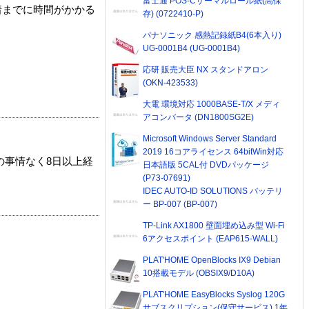
富士通 POS-Cサーマルロール紙(高保
着までに時間がかかる
存) (0722410-P)
パナソニック 感熱記録紙B4(6本入り)
UG-0001B4 (UG-0001B4)
応研 販売大臣 NX スタンドアロン
(OKN-423533)
大電 環境対応 1000BASE-T/X メディ
アコンバータ (DN1800SG2E)
Microsoft Windows Server Standard
2019 16コアライセンス 64bitWin対応
の事情なく8日以上経
日本語版 5CAL付 DVDパッケージ
(P73-07691)
IDEC AUTO-ID SOLUTIONS バッテリ
ー BP-007 (BP-007)
TP-Link AX1800 壁面埋め込み型 Wi-Fi
6アクセスポイント (EAP615-WALL)
PLAT'HOME OpenBlocks IX9 Debian
10搭載モデル (OBSIX9/D10A)
PLAT'HOME EasyBlocks Syslog 120G
サブスクリプション(保守サービス) 1年