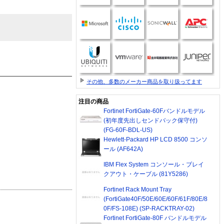
その他、多数のメーカー商品を取り扱ってます
注目の商品
Fortinet FortiGate-60Fバンドルモデル
(初年度先出しセンドバック保守付)
(FG-60F-BDL-US)
Hewlett-Packard HP LCD 8500 コンソ
ール (AF642A)
IBM Flex System コンソール・ブレイ
クアウト・ケーブル (81Y5286)
Fortinet Rack Mount Tray
(FortiGate40F/50E/60E/60F/61F/80E/8
0F/FS-108E) (SP-RACKTRAY-02)
Fortinet FortiGate-80F バンドルモデル