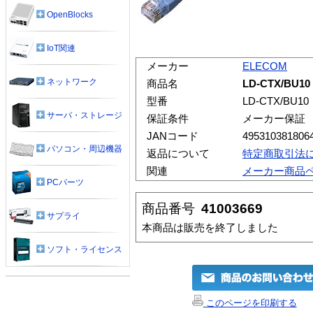
OpenBlocks
IoT関連
メーカー
ELECOM
ネットワーク
商品名
LD-CTX/BU
型番
LD-CTX/BU10
サーバ・ストレージ
保証条件
メーカー保証
JANコード
495310381806
パソコン・周辺機器
返品について
特定商取引法
関連
メーカー商品
PCパーツ
商品番号
41003669
サプライ
本商品は販売を終了しました
ソフト・ライセンス
このページを印刷する