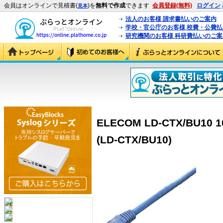
会員はオンラインで見積書(
)を
無料で作成
できます
会員登録(無料)
ログイン
見本
法人のお客様 請求書払いのご案内
学校・官公庁のお客様 校費・公費
研究機関のお客様 科研費払いのご案
ELECOM LD-CTX/BU1
(LD-CTX/BU10)