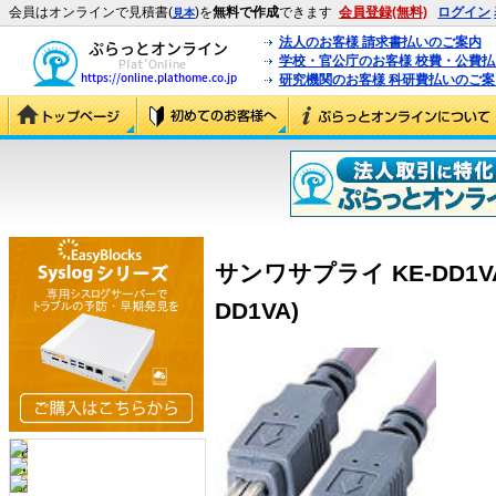
会員はオンラインで見積書(
)を
無料で作成
できます
会員登録(無料)
ログイン
見本
法人のお客様 請求書払いのご案内
学校・官公庁のお客様 校費・公費
研究機関のお客様 科研費払いのご案
サンワサプライ KE-DD1VA 
DD1VA)