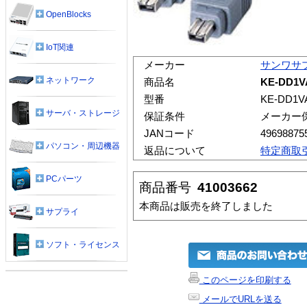
OpenBlocks
IoT関連
メーカー
サンワサ
ネットワーク
商品名
KE-DD1
型番
KE-DD1V
サーバ・ストレージ
保証条件
メーカー
JANコード
49698875
パソコン・周辺機器
返品について
特定商取
PCパーツ
商品番号
41003662
本商品は販売を終了しました
サプライ
ソフト・ライセンス
このページを印刷する
メールでURLを送る