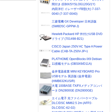
間付き (EBIX/SYSLOG120G/1Y)
内田洋行 イレーザーFB型(大) 7-337-
0040 (7-337-0040)
三菱電機 GX Developer 日本語版
(SW8D5C-GPPW-J)
Hewlett-Packard HP 外付けUSB DVD
ドライブ (701498-B21)
CISCO Japan 250V AC Type A Power
Cable (CAB-TA-250V-JP=)
PLAT'HOME OpenBlocks IX9 Debian
11搭載モデル (OBSIX9/D11A)
金井電器産業 MINI KEYBOARD Pro
USBモデル 英語版 (金井電器)
(HMB632KUS/R)
大電 100BASE-TX/FXメディアコンバ
ータ DN2800GE (DN2800GE)
エイム電子 光ファイバーケーブル
DLC/DSC MM62.5 2m (AFP2-
DLC/DSC-62-02)