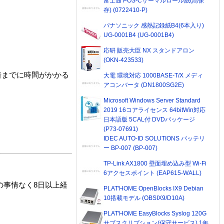
富士通 POS-Cサーマルロール紙(高保
存) (0722410-P)
パナソニック 感熱記録紙B4(6本入り)
UG-0001B4 (UG-0001B4)
応研 販売大臣 NX スタンドアロン
(OKN-423533)
着までに時間がかかる
大電 環境対応 1000BASE-T/X メディ
アコンバータ (DN1800SG2E)
Microsoft Windows Server Standard
2019 16コアライセンス 64bitWin対応
日本語版 5CAL付 DVDパッケージ
(P73-07691)
IDEC AUTO-ID SOLUTIONS バッテリ
ー BP-007 (BP-007)
TP-Link AX1800 壁面埋め込み型 Wi-Fi
6アクセスポイント (EAP615-WALL)
の事情なく8日以上経
PLAT'HOME OpenBlocks IX9 Debian
10搭載モデル (OBSIX9/D10A)
PLAT'HOME EasyBlocks Syslog 120G
サブスクリプション(保守サービス) 1年