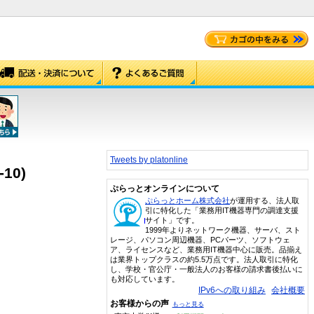
Tweets by platonline
10)
ぷらっとオンラインについて
ぷらっとホーム株式会社
が運用する、法人取
引に特化した「業務用IT機器専門の調達支援
サイト」です。
1999年よりネットワーク機器、サーバ、スト
レージ、パソコン周辺機器、PCパーツ、ソフトウェ
ア、ライセンスなど、業務用IT機器中心に販売。品揃え
は業界トップクラスの約5.5万点です。法人取引に特化
し、学校・官公庁・一般法人のお客様の請求書後払いに
も対応しています。
IPv6への取り組み
会社概要
お客様からの声
もっと見る