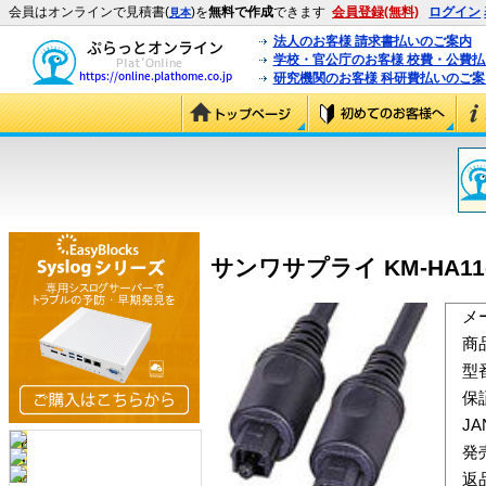
会員はオンラインで見積書(
)を
無料で作成
できます
会員登録(無料)
ログイン
見本
法人のお客様 請求書払いのご案内
学校・官公庁のお客様 校費・公費
研究機関のお客様 科研費払いのご案
サンワサプライ KM-HA11
メ
商
型
保
J
発
返