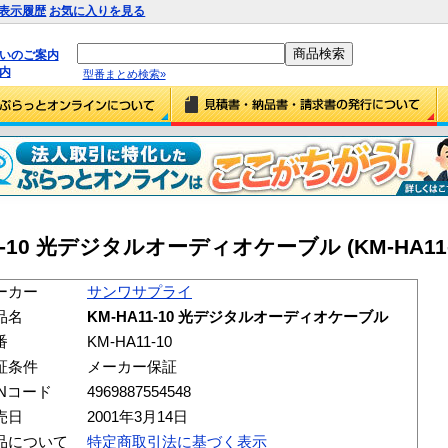
表示履歴
お気に入りを見る
払いのご案内
内
型番まとめ検索»
-10 光デジタルオーディオケーブル (KM-HA11-
ーカー
サンワサプライ
品名
KM-HA11-10 光デジタルオーディオケーブル
番
KM-HA11-10
証条件
メーカー保証
ANコード
4969887554548
売日
2001年3月14日
品について
特定商取引法に基づく表示