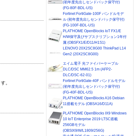
(初年度先出しセンドバック保守付)
(FG-80F-BDL-US)
Fortinet FortiGate-100F バンドルモデ
ル (初年度先出しセンドバック保守付)
(FG-100F-BDL-US)
PLAT'HOME OpenBlocks IoT FX1/E
H/W保守及びサブスクリプション1年付
属 (OBSFX1/E/D11/H1S1)
LENOVO 20X2SC8G00 ThinkPad L14
Gen2 (20X2SC8G00)
エイム電子 光ファイバーケーブル
DLC/DSC MM62.5 1m (AFP2-
DLC/DSC-62-01)
Fortinet FortiGate-40F バンドルモデル
ます。
(初年度先出しセンドバック保守付)
(FG-40F-BDL-US)
PLAT'HOME OpenBlocks A16 Debian
11搭載モデル (OBSA16/D11A)
PLAT'HOME OpenBlocks IX9 Windows
10 IoT Enterprise 2019 LTSC搭載
256GBモデル
(OBSIX9/W/L1809/256G)