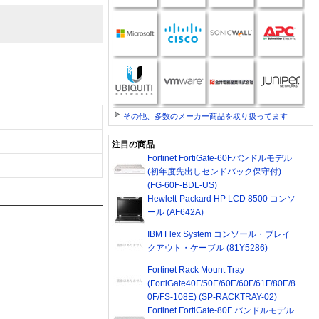
その他、多数のメーカー商品を取り扱ってます
注目の商品
Fortinet FortiGate-60Fバンドルモデル
(初年度先出しセンドバック保守付)
(FG-60F-BDL-US)
Hewlett-Packard HP LCD 8500 コンソ
ール (AF642A)
IBM Flex System コンソール・ブレイ
クアウト・ケーブル (81Y5286)
Fortinet Rack Mount Tray
(FortiGate40F/50E/60E/60F/61F/80E/8
0F/FS-108E) (SP-RACKTRAY-02)
Fortinet FortiGate-80F バンドルモデル