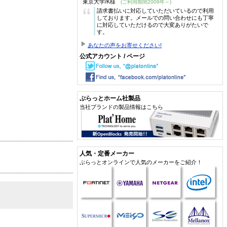
東京大学/K様
(ご利用期間2009年～)
“
請求書払いに対応していただいているので利用
しております。メールでの問い合わせにも丁寧
に対応していただけるので大変ありがたいで
す。
あなたの声をお寄せください!
公式アカウント / ページ
ぷらっとホーム社製品
当社ブランドの製品情報はこちら
人気・定番メーカー
ぷらっとオンラインで人気のメーカーをご紹介！