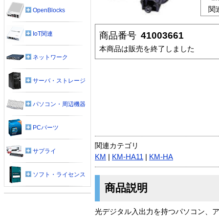
関
OpenBlocks
商品番号
41003661
IoT関連
本商品は販売を終了しました
ネットワーク
サーバ・ストレージ
パソコン・周辺機器
PCパーツ
関連カテゴリ
サプライ
KM
|
KM-HA11
|
KM-HA
ソフト・ライセンス
商品説明
光デジタル入出力を持つパソコン、ア