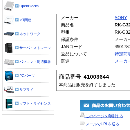
OpenBlocks
メーカー
SONY
IoT関連
商品名
RK-G3
型番
RK-G3
ネットワーク
保証条件
メーカ
JANコード
490178
サーバ・ストレージ
返品について
特定商
関連
メーカ
パソコン・周辺機器
商品番号
41003644
PCパーツ
本商品は販売を終了しました
サプライ
ソフト・ライセンス
このページを印刷する
メールでURLを送る