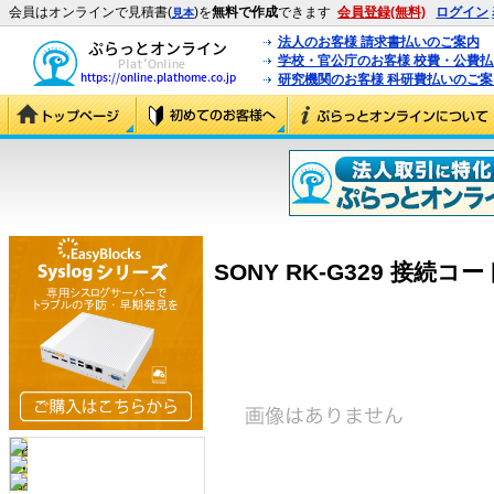
会員はオンラインで見積書(
)を
無料で作成
できます
会員登録(無料)
ログイン
見本
法人のお客様 請求書払いのご案内
学校・官公庁のお客様 校費・公費
研究機関のお客様 科研費払いのご案
SONY RK-G329 接続コード 