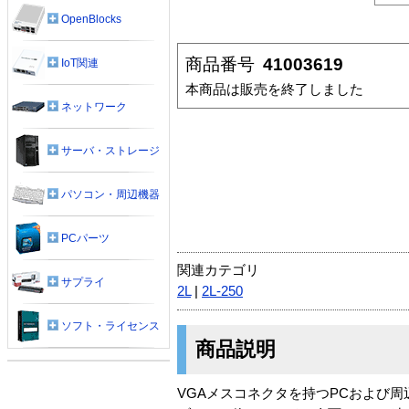
OpenBlocks
商品番号
41003619
IoT関連
本商品は販売を終了しました
ネットワーク
サーバ・ストレージ
パソコン・周辺機器
PCパーツ
関連カテゴリ
サプライ
2L
|
2L-250
ソフト・ライセンス
商品説明
VGAメスコネクタを持つPCおよび周