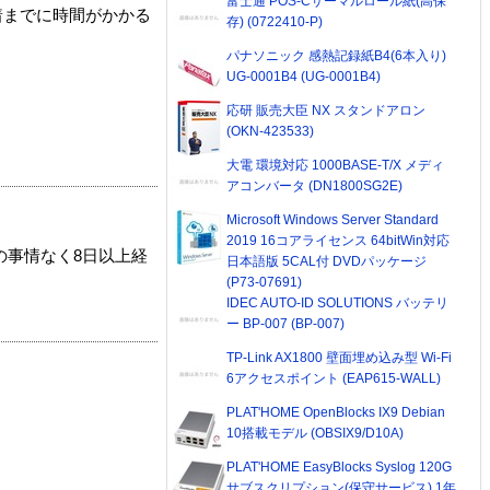
富士通 POS-Cサーマルロール紙(高保
着までに時間がかかる
存) (0722410-P)
パナソニック 感熱記録紙B4(6本入り)
UG-0001B4 (UG-0001B4)
応研 販売大臣 NX スタンドアロン
(OKN-423533)
大電 環境対応 1000BASE-T/X メディ
アコンバータ (DN1800SG2E)
Microsoft Windows Server Standard
2019 16コアライセンス 64bitWin対応
の事情なく8日以上経
日本語版 5CAL付 DVDパッケージ
(P73-07691)
IDEC AUTO-ID SOLUTIONS バッテリ
ー BP-007 (BP-007)
TP-Link AX1800 壁面埋め込み型 Wi-Fi
6アクセスポイント (EAP615-WALL)
PLAT'HOME OpenBlocks IX9 Debian
10搭載モデル (OBSIX9/D10A)
PLAT'HOME EasyBlocks Syslog 120G
サブスクリプション(保守サービス) 1年