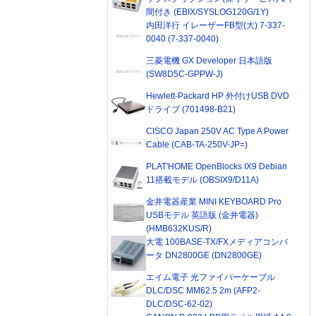
間付き (EBIX/SYSLOG120G/1Y)
内田洋行 イレーザーFB型(大) 7-337-
0040 (7-337-0040)
三菱電機 GX Developer 日本語版
(SW8D5C-GPPW-J)
Hewlett-Packard HP 外付けUSB DVD
ドライブ (701498-B21)
CISCO Japan 250V AC Type A Power
Cable (CAB-TA-250V-JP=)
PLAT'HOME OpenBlocks IX9 Debian
11搭載モデル (OBSIX9/D11A)
金井電器産業 MINI KEYBOARD Pro
USBモデル 英語版 (金井電器)
(HMB632KUS/R)
大電 100BASE-TX/FXメディアコンバ
ータ DN2800GE (DN2800GE)
エイム電子 光ファイバーケーブル
DLC/DSC MM62.5 2m (AFP2-
DLC/DSC-62-02)