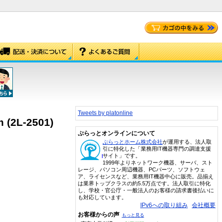
Tweets by platonline
2L-2501)
ぷらっとオンラインについて
ぷらっとホーム株式会社
が運用する、法人取
引に特化した「業務用IT機器専門の調達支援
サイト」です。
1999年よりネットワーク機器、サーバ、スト
レージ、パソコン周辺機器、PCパーツ、ソフトウェ
ア、ライセンスなど、業務用IT機器中心に販売。品揃え
は業界トップクラスの約5.5万点です。法人取引に特化
し、学校・官公庁・一般法人のお客様の請求書後払いに
も対応しています。
IPv6への取り組み
会社概要
お客様からの声
もっと見る