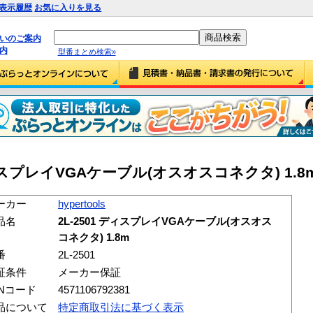
表示履歴
お気に入りを見る
払いのご案内
内
型番まとめ検索»
1 ディスプレイVGAケーブル(オスオスコネクタ) 1.8m (
ーカー
hypertools
品名
2L-2501 ディスプレイVGAケーブル(オスオス
コネクタ) 1.8m
番
2L-2501
証条件
メーカー保証
ANコード
4571106792381
品について
特定商取引法に基づく表示