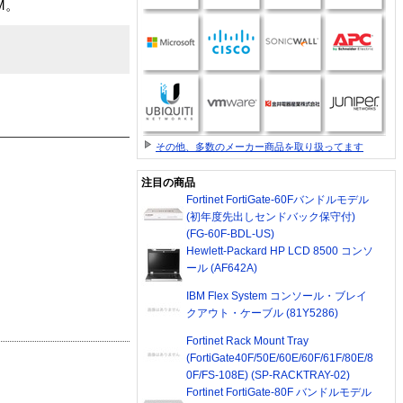
M。
その他、多数のメーカー商品を取り扱ってます
注目の商品
Fortinet FortiGate-60Fバンドルモデル
(初年度先出しセンドバック保守付)
(FG-60F-BDL-US)
Hewlett-Packard HP LCD 8500 コンソ
ール (AF642A)
IBM Flex System コンソール・ブレイ
クアウト・ケーブル (81Y5286)
Fortinet Rack Mount Tray
(FortiGate40F/50E/60E/60F/61F/80E/8
0F/FS-108E) (SP-RACKTRAY-02)
Fortinet FortiGate-80F バンドルモデル