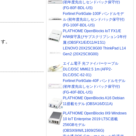
(初年度先出しセンドバック保守付)
(FG-80F-BDL-US)
Fortinet FortiGate-100F バンドルモデ
ル (初年度先出しセンドバック保守付)
(FG-100F-BDL-US)
PLAT'HOME OpenBlocks IoT FX1/E
H/W保守及びサブスクリプション1年付
ます。
属 (OBSFX1/E/D11/H1S1)
LENOVO 20X2SC8G00 ThinkPad L14
Gen2 (20X2SC8G00)
エイム電子 光ファイバーケーブル
DLC/DSC MM62.5 1m (AFP2-
DLC/DSC-62-01)
Fortinet FortiGate-40F バンドルモデル
(初年度先出しセンドバック保守付)
(FG-40F-BDL-US)
PLAT'HOME OpenBlocks A16 Debian
11搭載モデル (OBSA16/D11A)
PLAT'HOME OpenBlocks IX9 Windows
10 IoT Enterprise 2019 LTSC搭載
256GBモデル
(OBSIX9/W/L1809/256G)