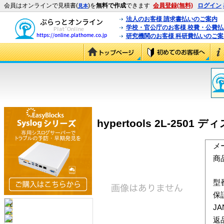
会員はオンラインで見積書(
)を
無料で作成
できます
会員登録(無料)
ログイン
見本
法人のお客様 請求書払いのご案内
学校・官公庁のお客様 校費・公費
研究機関のお客様 科研費払いのご案
hypertools 2L-250
メ
商
型
保
J
返