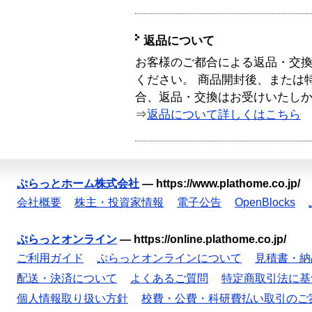
返品について
お客様のご都合による返品・交
ください。 商品開封後、または
合、返品・交換はお受けいたし
⇒
返品について詳しくはこちら
ぷらっとホーム株式会社
—
https://www.plathome.co.jp/
会社概要
株主・投資家情報
電子公告
OpenBlocks
ぷらっとオンライン
—
https://online.plathome.co.jp/
ご利用ガイド
ぷらっとオンラインについて
見積書・納
配送・決済について
よくあるご質問
特定商取引法に基
個人情報取り扱い方針
校費・公費・科研費払い取引のご