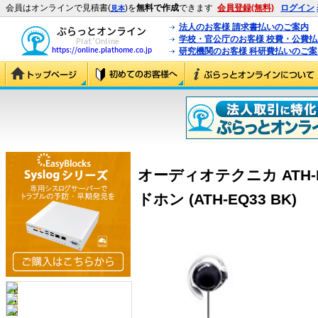
会員はオンラインで見積書(
)を
無料で作成
できます
会員登録(無料)
ログイン
見本
法人のお客様 請求書払いのご案内
学校・官公庁のお客様 校費・公費
研究機関のお客様 科研費払いのご案
オーディオテクニカ ATH-
ドホン (ATH-EQ33 BK)