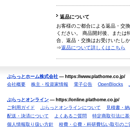
返品について
お客様のご都合による返品・交
ください。 商品開封後、または
合、返品・交換はお受けいたし
⇒
返品について詳しくはこちら
ぷらっとホーム株式会社
—
https://www.plathome.co.jp/
会社概要
株主・投資家情報
電子公告
OpenBlocks
ぷらっとオンライン
—
https://online.plathome.co.jp/
ご利用ガイド
ぷらっとオンラインについて
見積書・納
配送・決済について
よくあるご質問
特定商取引法に基
個人情報取り扱い方針
校費・公費・科研費払い取引のご