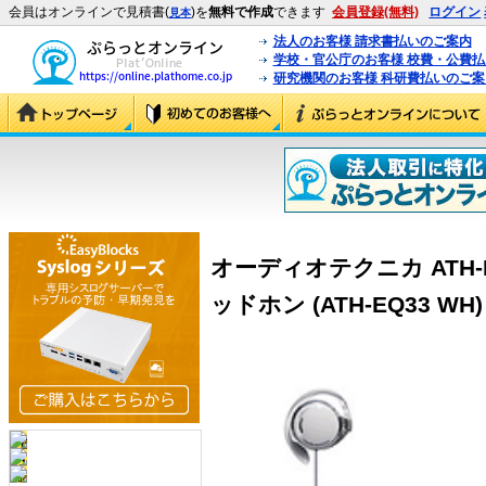
会員はオンラインで見積書(
)を
無料で作成
できます
会員登録(無料)
ログイン
見本
法人のお客様 請求書払いのご案内
学校・官公庁のお客様 校費・公費
研究機関のお客様 科研費払いのご案
オーディオテクニカ ATH-
ッドホン (ATH-EQ33 WH)