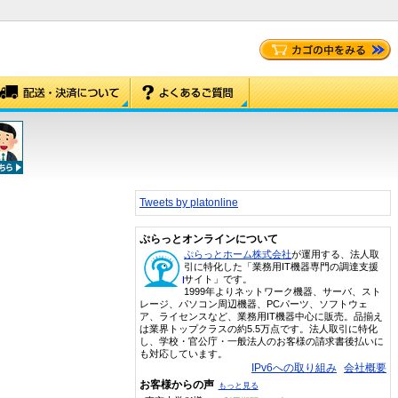
Tweets by platonline
ぷらっとオンラインについて
ぷらっとホーム株式会社
が運用する、法人取
引に特化した「業務用IT機器専門の調達支援
サイト」です。
1999年よりネットワーク機器、サーバ、スト
レージ、パソコン周辺機器、PCパーツ、ソフトウェ
ア、ライセンスなど、業務用IT機器中心に販売。品揃え
は業界トップクラスの約5.5万点です。法人取引に特化
し、学校・官公庁・一般法人のお客様の請求書後払いに
も対応しています。
IPv6への取り組み
会社概要
お客様からの声
もっと見る