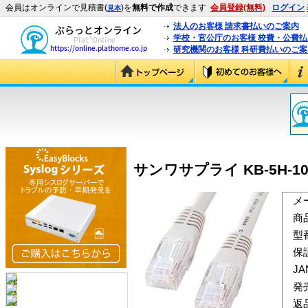
会員はオンラインで見積書(
)を
無料で作成
できます
会員登録(無料)
ログイン
見本
法人のお客様 請求書払いのご案内
学校・官公庁のお客様 校費・公費
研究機関のお客様 科研費払いのご案
サンワサプライ KB-5H-10
メ
商
型
保
J
発
返