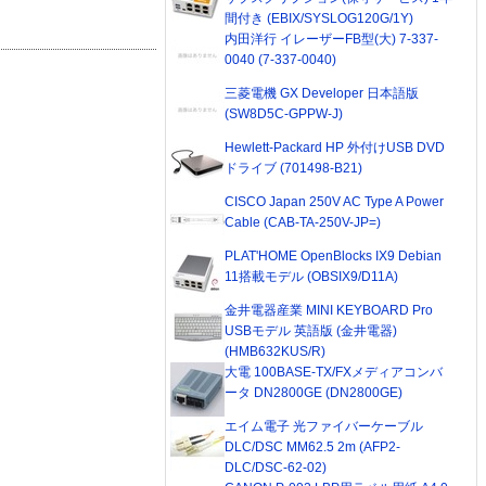
間付き (EBIX/SYSLOG120G/1Y)
内田洋行 イレーザーFB型(大) 7-337-
0040 (7-337-0040)
三菱電機 GX Developer 日本語版
(SW8D5C-GPPW-J)
Hewlett-Packard HP 外付けUSB DVD
ドライブ (701498-B21)
CISCO Japan 250V AC Type A Power
Cable (CAB-TA-250V-JP=)
PLAT'HOME OpenBlocks IX9 Debian
11搭載モデル (OBSIX9/D11A)
金井電器産業 MINI KEYBOARD Pro
USBモデル 英語版 (金井電器)
(HMB632KUS/R)
大電 100BASE-TX/FXメディアコンバ
ータ DN2800GE (DN2800GE)
エイム電子 光ファイバーケーブル
DLC/DSC MM62.5 2m (AFP2-
DLC/DSC-62-02)