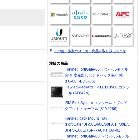
その他、多数のメーカー商品を取り扱ってます
注目の商品
Fortinet FortiGate-60Fバンドルモデル
(初年度先出しセンドバック保守付)
(FG-60F-BDL-US)
Hewlett-Packard HP LCD 8500 コンソ
ール (AF642A)
IBM Flex System コンソール・ブレイ
クアウト・ケーブル (81Y5286)
Fortinet Rack Mount Tray
(FortiGate40F/50E/60E/60F/61F/80E/8
0F/FS-108E) (SP-RACKTRAY-02)
Fortinet FortiGate-80F バンドルモデル