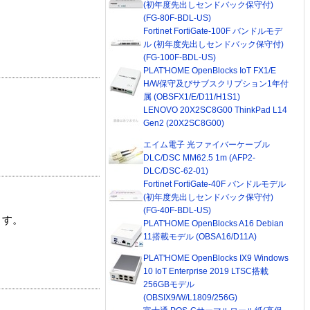
(初年度先出しセンドバック保守付)
(FG-80F-BDL-US)
Fortinet FortiGate-100F バンドルモデ
ル (初年度先出しセンドバック保守付)
(FG-100F-BDL-US)
PLAT'HOME OpenBlocks IoT FX1/E
H/W保守及びサブスクリプション1年付
属 (OBSFX1/E/D11/H1S1)
LENOVO 20X2SC8G00 ThinkPad L14
Gen2 (20X2SC8G00)
エイム電子 光ファイバーケーブル
DLC/DSC MM62.5 1m (AFP2-
DLC/DSC-62-01)
Fortinet FortiGate-40F バンドルモデル
(初年度先出しセンドバック保守付)
(FG-40F-BDL-US)
ます。
PLAT'HOME OpenBlocks A16 Debian
11搭載モデル (OBSA16/D11A)
PLAT'HOME OpenBlocks IX9 Windows
10 IoT Enterprise 2019 LTSC搭載
256GBモデル
(OBSIX9/W/L1809/256G)