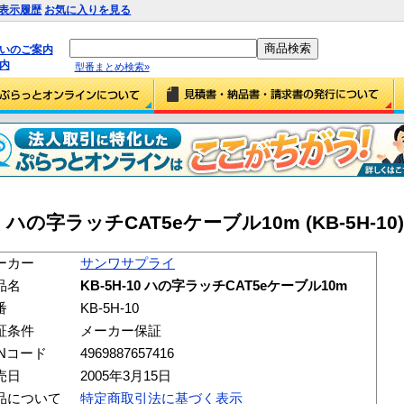
表示履歴
お気に入りを見る
払いのご案内
内
型番まとめ検索»
 ハの字ラッチCAT5eケーブル10m (KB-5H-10)
ーカー
サンワサプライ
品名
KB-5H-10 ハの字ラッチCAT5eケーブル10m
番
KB-5H-10
証条件
メーカー保証
ANコード
4969887657416
売日
2005年3月15日
品について
特定商取引法に基づく表示