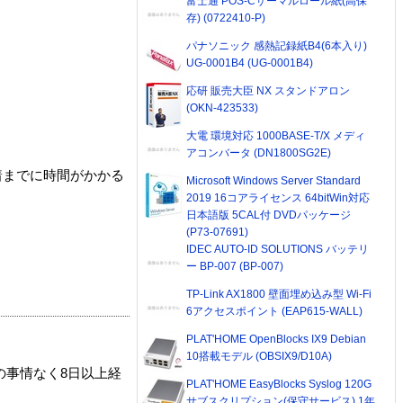
富士通 POS-Cサーマルロール紙(高保
存) (0722410-P)
パナソニック 感熱記録紙B4(6本入り)
UG-0001B4 (UG-0001B4)
応研 販売大臣 NX スタンドアロン
(OKN-423533)
大電 環境対応 1000BASE-T/X メディ
アコンバータ (DN1800SG2E)
着までに時間がかかる
Microsoft Windows Server Standard
2019 16コアライセンス 64bitWin対応
日本語版 5CAL付 DVDパッケージ
(P73-07691)
IDEC AUTO-ID SOLUTIONS バッテリ
ー BP-007 (BP-007)
TP-Link AX1800 壁面埋め込み型 Wi-Fi
6アクセスポイント (EAP615-WALL)
PLAT'HOME OpenBlocks IX9 Debian
10搭載モデル (OBSIX9/D10A)
の事情なく8日以上経
PLAT'HOME EasyBlocks Syslog 120G
サブスクリプション(保守サービス) 1年