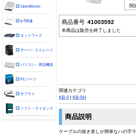
関
OpenBlocks
商品番号
41003592
IoT関連
本商品は販売を終了しました
ネットワーク
サーバ・ストレージ
パソコン・周辺機器
PCパーツ
関連カテゴリ
サプライ
KB-5
|
KB-5H
ソフト・ライセンス
商品説明
ケーブルの抜き差しが簡単なハの字ラッ