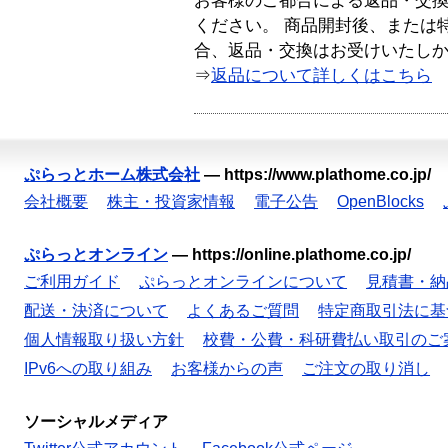
お客様のご都合による返品・交
ください。 商品開封後、または
合、返品・交換はお受けいたし
⇒
返品について詳しくはこちら
ぷらっとホーム株式会社
—
https://www.plathome.co.jp/
会社概要
株主・投資家情報
電子公告
OpenBlocks
ぷらっとオンライン
—
https://online.plathome.co.jp/
ご利用ガイド
ぷらっとオンラインについて
見積書・納
配送・決済について
よくあるご質問
特定商取引法に基
個人情報取り扱い方針
校費・公費・科研費払い取引のご
IPv6への取り組み
お客様からの声
ご注文の取り消し
ソーシャルメディア