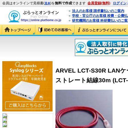
会員はオンラインで見積書(
)を
無料で作成
できます
会員登録(無料)
ログイン
見本
法人のお客様 請求書払いのご案内
学校・官公庁のお客様 校費・公費
研究機関のお客様 科研費払いのご案
ARVEL LCT-S30R LAN
ストレート結線30m (LCT-