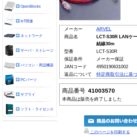
OpenBlocks
IoT関連
メーカー
ARVEL
ネットワーク
商品名
LCT-S30R LAN
結線30m
サーバ・ストレージ
型番
LCT-S30R
保証条件
メーカー保証
パソコン・周辺機器
JANコード
4950190631002
返品について
特定商取引法に基
PCパーツ
商品番号
41003570
サプライ
本商品は販売を終了しました
ソフト・ライセンス
このページを印刷する