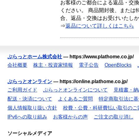
お客様のご都合による返品・交
ください。 商品開封後、または
合、返品・交換はお受けいたし
⇒
返品について詳しくはこちら
ぷらっとホーム株式会社
—
https://www.plathome.co.jp/
会社概要
株主・投資家情報
電子公告
OpenBlocks
ぷらっとオンライン
—
https://online.plathome.co.jp/
ご利用ガイド
ぷらっとオンラインについて
見積書・納
配送・決済について
よくあるご質問
特定商取引法に基
個人情報取り扱い方針
校費・公費・科研費払い取引のご
IPv6への取り組み
お客様からの声
ご注文の取り消し
ソーシャルメディア