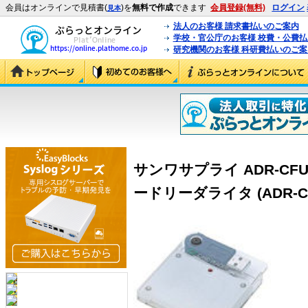
会員はオンラインで見積書(
)を
無料で作成
できます
会員登録(無料)
ログイン
見本
法人のお客様 請求書払いのご案内
学校・官公庁のお客様 校費・公費
研究機関のお客様 科研費払いのご案
サンワサプライ ADR-C
ードリーダライタ (ADR-C