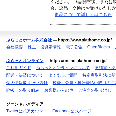
ください。 商品開封後、または
合、返品・交換はお受けいたし
⇒
返品について詳しくはこちら
ぷらっとホーム株式会社
—
https://www.plathome.co.jp/
会社概要
株主・投資家情報
電子公告
OpenBlocks
ぷらっとオンライン
—
https://online.plathome.co.jp/
ご利用ガイド
ぷらっとオンラインについて
見積書・納
配送・決済について
よくあるご質問
特定商取引法に基
個人情報取り扱い方針
校費・公費・科研費払い取引のご
IPv6への取り組み
お客様からの声
ご注文の取り消し
ソーシャルメディア
Twitter公式アカウント
Facebook公式ページ