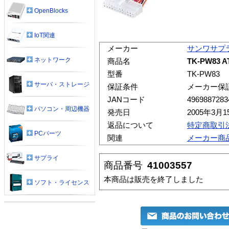
OpenBlocks
IoT関連
メーカー
サンワサプ
ネットワーク
商品名
TK-PW83
型番
TK-PW83
サーバ・ストレージ
保証条件
メーカー保
JANコード
4969887283
パソコン・周辺機器
発売日
2005年3月1
返品について
特定商取引
PCパーツ
関連
メーカー商
サプライ
商品番号
41003557
本商品は販売を終了しました
ソフト・ライセンス