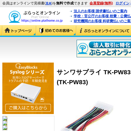
会員はオンラインで見積書(
)を
無料で作成
できます
会員登録(無料)
ログイン
見本
法人のお客様 請求書払いのご案内
学校・官公庁のお客様 校費・公費
研究機関のお客様 科研費払いのご案
サンワサプライ TK-PW8
(TK-PW83)