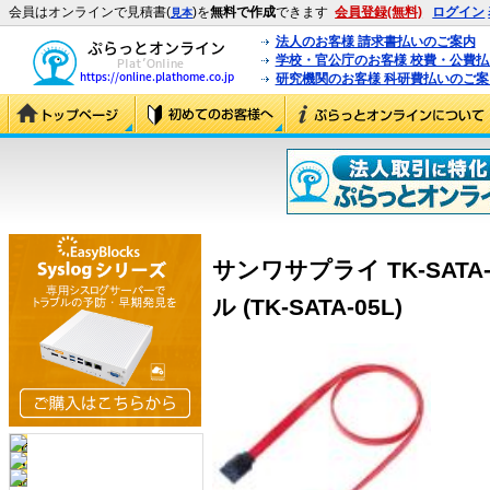
会員はオンラインで見積書(
)を
無料で作成
できます
会員登録(無料)
ログイン
見本
法人のお客様 請求書払いのご案内
学校・官公庁のお客様 校費・公費
研究機関のお客様 科研費払いのご案
サンワサプライ TK-SATA
ル (TK-SATA-05L)