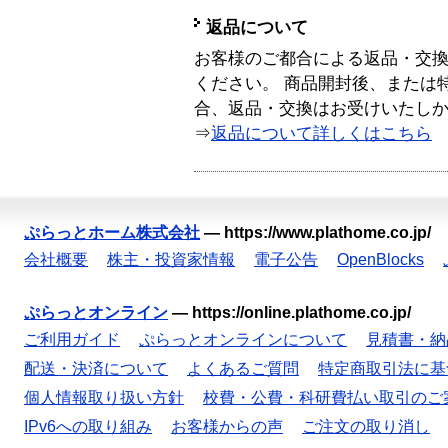
返品について
お客様のご都合による返品・交
ください。 商品開封後、または
合、返品・交換はお受けいたし
⇒
返品について詳しくはこちら
ぷらっとホーム株式会社
—
https://www.plathome.co.jp/
会社概要
株主・投資家情報
電子公告
OpenBlocks
ぷらっとオンライン
—
https://online.plathome.co.jp/
ご利用ガイド
ぷらっとオンラインについて
見積書・納
配送・決済について
よくあるご質問
特定商取引法に基
個人情報取り扱い方針
校費・公費・科研費払い取引のご
IPv6への取り組み
お客様からの声
ご注文の取り消し