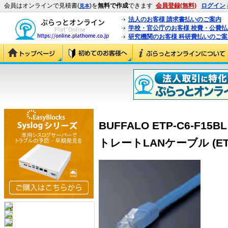
会員はオンラインで見積書(
)を
無料で作成
できます
会員登録(無料)
ログイン
見本
法人のお客様 請求書払いのご案内
学校・官公庁のお客様 校費・公費
研究機関のお客様 科研費払いのご案
BUFFALO ETP-C6-F1
トレートLANケーブル (ETP-