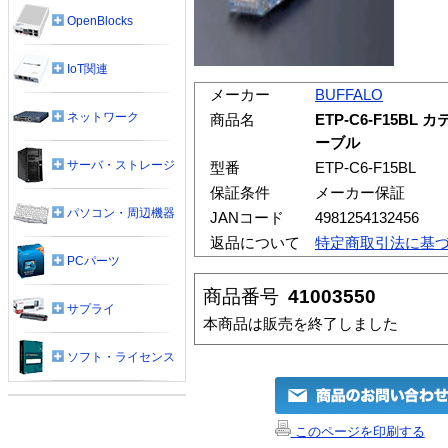
OpenBlocks
IoT関連
メーカー
BUFFALO
ネットワーク
商品名
ETP-C6-F15BL
ーブル
サーバ・ストレージ
型番
ETP-C6-F15BL
保証条件
メーカー保証
パソコン・周辺機器
JANコード
4981254132456
返品について
特定商取引法に基
PCパーツ
商品番号
41003550
サプライ
本商品は販売を終了しました
ソフト・ライセンス
このページを印刷する