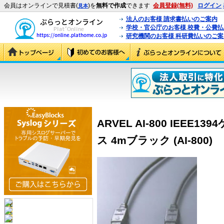
会員はオンラインで見積書(
)を
無料で作成
できます
会員登録(無料)
ログイン
見本
法人のお客様 請求書払いのご案内
学校・官公庁のお客様 校費・公費
研究機関のお客様 科研費払いのご案
ARVEL AI-800 IEEE
ス 4mブラック (AI-800)