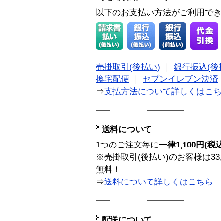
以下のお支払い方法がご利用で
売掛取引(後払い)
｜
銀行振込(後
換宅配便
｜
セブンイレブン決済
⇒
支払方法について詳しくはこ
送料について
1つのご注文毎に
一律1,100円(税
※売掛取引(後払い)のお客様は33
無料！
⇒
送料について詳しくはこちら
配送について