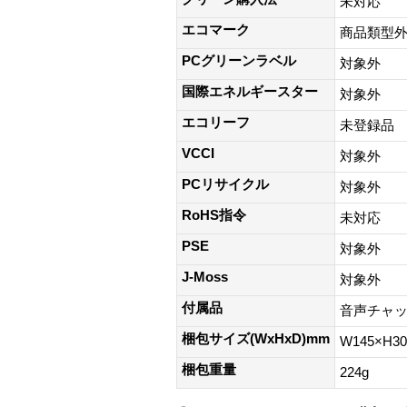
未対応
エコマーク
商品類型
PCグリーンラベル
対象外
国際エネルギースター
対象外
エコリーフ
未登録品
VCCI
対象外
PCリサイクル
対象外
RoHS指令
未対応
PSE
対象外
J-Moss
対象外
付属品
音声チャ
梱包サイズ(WxHxD)mm
W145×H3
梱包重量
224g