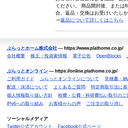
ください。 商品開封後、または
合、返品・交換はお受けいたし
⇒
返品について詳しくはこちら
ぷらっとホーム株式会社
—
https://www.plathome.co.jp/
会社概要
株主・投資家情報
電子公告
OpenBlocks
ぷらっとオンライン
—
https://online.plathome.co.jp/
ご利用ガイド
ぷらっとオンラインについて
見積書・納
配送・決済について
よくあるご質問
特定商取引法に基
個人情報取り扱い方針
校費・公費・科研費払い取引のご
IPv6への取り組み
お客様からの声
ご注文の取り消し
ソーシャルメディア
Twitter公式アカウント
Facebook公式ページ