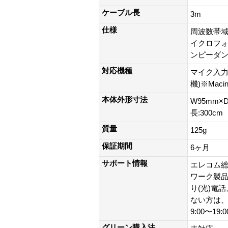
ケーブル長
3m
仕様
周波数帯域(
イクロフォ
ンピーダンス
対応機種
マイク入力端
機)※Mac
本体外形寸法
W95mm×
長:300cm
質量
125g
保証期間
6ヶ月
サポート情報
エレコム総
ワーク製品以外
り(光)電
ない方は、0
9:00〜19
グリーン購入法