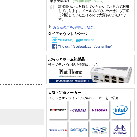
東京大学/K様
(ご利用期間2009年～)
“
請求書払いに対応していただいているので利用
しております。メールでの問い合わせにも丁寧
に対応していただけるので大変ありがたいで
す。
あなたの声をお寄せください!
公式アカウント / ページ
ぷらっとホーム社製品
当社ブランドの製品情報はこちら
人気・定番メーカー
ぷらっとオンラインで人気のメーカーをご紹介！