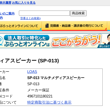
表示履歴
お気に入りを見る
払いのご案内
内
型番まとめ検索»
ディアスピーカー (SP-013)
ーカー
LOAS
品名
SP-013 マルチメディアスピーカー
番
SP-013
証条件
メーカー保証
ANコード
4967101180221
品について
特定商取引法に基づく表示