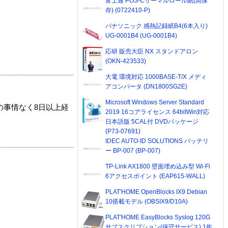
富士通 POS-Cサーマルロール紙(高保
存) (0722410-P)
パナソニック 感熱記録紙B4(6本入り)
UG-0001B4 (UG-0001B4)
応研 販売大臣 NX スタンドアロン
(OKN-423533)
大電 環境対応 1000BASE-T/X メディ
アコンバータ (DN1800SG2E)
Microsoft Windows Server Standard
の事情なく8日以上経
2019 16コアライセンス 64bitWin対応
日本語版 5CAL付 DVDパッケージ
(P73-07691)
IDEC AUTO-ID SOLUTIONS バッテリ
ー BP-007 (BP-007)
TP-Link AX1800 壁面埋め込み型 Wi-Fi
6アクセスポイント (EAP615-WALL)
PLAT'HOME OpenBlocks IX9 Debian
10搭載モデル (OBSIX9/D10A)
PLAT'HOME EasyBlocks Syslog 120G
サブスクリプション(保守サービス) 1年