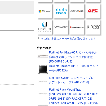
その他、多数のメーカー商品を取り扱ってます
注目の商品
Fortinet FortiGate-60Fバンドルモデル
(初年度先出しセンドバック保守付)
(FG-60F-BDL-US)
Hewlett-Packard HP LCD 8500 コンソ
ール (AF642A)
IBM Flex System コンソール・ブレイ
クアウト・ケーブル (81Y5286)
Fortinet Rack Mount Tray
(FortiGate40F/50E/60E/60F/61F/80E/8
0F/FS-108E) (SP-RACKTRAY-02)
Fortinet FortiGate-80F バンドルモデル