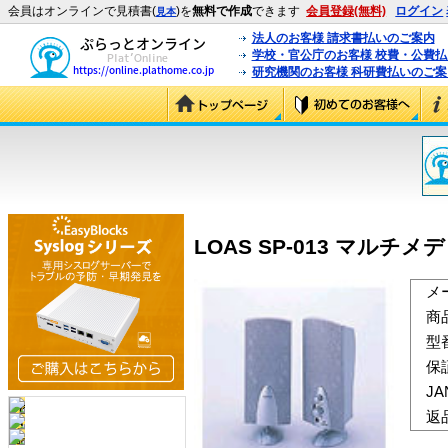
会員はオンラインで見積書(
)を
無料で作成
できます
会員登録(無料)
ログイン
見本
法人のお客様 請求書払いのご案内
学校・官公庁のお客様 校費・公費
研究機関のお客様 科研費払いのご案
LOAS SP-013 マルチメ
メ
商
型
保
J
返