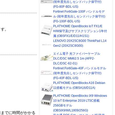
(初年度先出しセンドバック保守付)
(FG-80F-BDL-US)
Fortinet FortiGate-100F バンドルモデ
ル (初年度先出しセンドバック保守付)
(FG-100F-BDL-US)
PLAT'HOME OpenBlocks IoT FX1/E
ます。
H/W保守及びサブスクリプション1年付
属 (OBSFX1/E/D11/H1S1)
LENOVO 20X2SC8G00 ThinkPad L14
Gen2 (20X2SC8G00)
エイム電子 光ファイバーケーブル
DLC/DSC MM62.5 1m (AFP2-
DLC/DSC-62-01)
Fortinet FortiGate-40F バンドルモデル
(初年度先出しセンドバック保守付)
(FG-40F-BDL-US)
PLAT'HOME OpenBlocks A16 Debian
11搭載モデル (OBSA16/D11A)
PLAT'HOME OpenBlocks IX9 Windows
10 IoT Enterprise 2019 LTSC搭載
256GBモデル
(OBSIX9/W/L1809/256G)
着までに時間がかかる