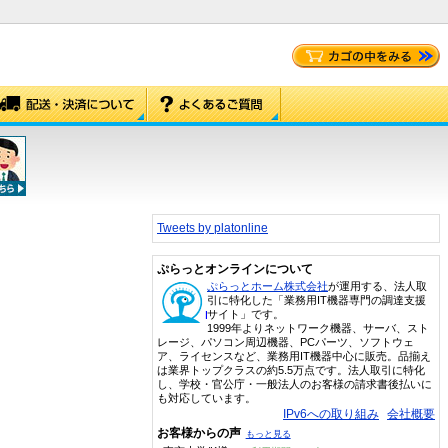
Tweets by platonline
ぷらっとオンラインについて
ぷらっとホーム株式会社
が運用する、法人取
引に特化した「業務用IT機器専門の調達支援
サイト」です。
1999年よりネットワーク機器、サーバ、スト
レージ、パソコン周辺機器、PCパーツ、ソフトウェ
ア、ライセンスなど、業務用IT機器中心に販売。品揃え
は業界トップクラスの約5.5万点です。法人取引に特化
し、学校・官公庁・一般法人のお客様の請求書後払いに
も対応しています。
IPv6への取り組み
会社概要
お客様からの声
もっと見る