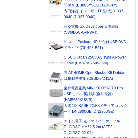
間付き (EBIX/SYSLOG120G/1Y)
内田洋行 イレーザーFB型(大) 7-337-
0040 (7-337-0040)
三菱電機 GX Developer 日本語版
(SW8D5C-GPPW-J)
Hewlett-Packard HP 外付けUSB DVD
ドライブ (701498-B21)
CISCO Japan 250V AC Type A Power
Cable (CAB-TA-250V-JP=)
PLAT'HOME OpenBlocks IX9 Debian
11搭載モデル (OBSIX9/D11A)
金井電器産業 MINI KEYBOARD Pro
USBモデル 英語版 (金井電器)
(HMB632KUS/R)
大電 100BASE-TX/FXメディアコンバ
ータ DN2800GE (DN2800GE)
エイム電子 光ファイバーケーブル
DLC/DSC MM62.5 2m (AFP2-
DLC/DSC-62-02)