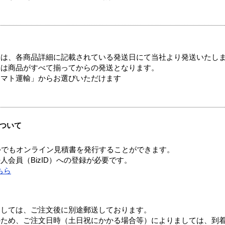
ては、各商品詳細に記載されている発送日にて当社より発送いたし
送は商品がすべて揃ってからの発送となります。
ヤマト運輸」からお選びいただけます
ついて
つでもオンライン見積書を発行することができます。
会員（BizID）への登録が必要です。
ちら
ましては、ご注文後に別途郵送しております。
のため、ご注文日時（土日祝にかかる場合等）によりましては、到