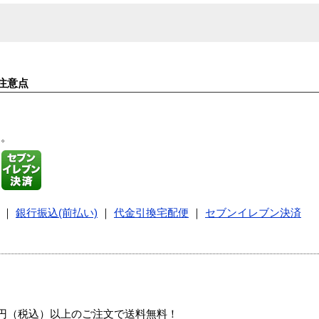
注意点
す。
｜
銀行振込(前払い)
｜
代金引換宅配便
｜
セブンイレブン決済
00円（税込）以上のご注文で送料無料！