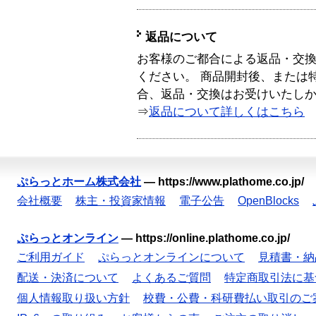
返品について
お客様のご都合による返品・交
ください。 商品開封後、または
合、返品・交換はお受けいたし
⇒
返品について詳しくはこちら
ぷらっとホーム株式会社
—
https://www.plathome.co.jp/
会社概要
株主・投資家情報
電子公告
OpenBlocks
ぷらっとオンライン
—
https://online.plathome.co.jp/
ご利用ガイド
ぷらっとオンラインについて
見積書・納
配送・決済について
よくあるご質問
特定商取引法に基
個人情報取り扱い方針
校費・公費・科研費払い取引のご