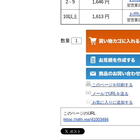
2 - 9
1,646
円
翌営業
お問
10以上
1,613
円
翌営業
数量
このページを印刷する
メールでURLを送る
お気に入りに追加する
このページのURL
https://plth.me/41003494