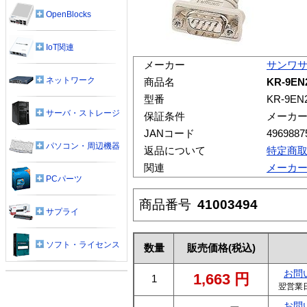
OpenBlocks
IoT関連
メーカー
サンワ
ネットワーク
商品名
KR-9E
型番
KR-9EN
サーバ・ストレージ
保証条件
メーカ
JANコード
4969887
パソコン・周辺機器
返品について
特定商
関連
メーカ
PCパーツ
商品番号
41003494
サプライ
ソフト・ライセンス
数量
販売価格
(税込)
お問
1,663
円
1
翌営業
お問