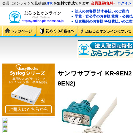
会員はオンラインで見積書(
)を
無料で作成
できます
会員登録(無料)
ログイン
見本
法人のお客様 請求書払いのご案内
学校・官公庁のお客様 校費・公費
研究機関のお客様 科研費払いのご案
サンワサプライ KR-9EN2 
9EN2)